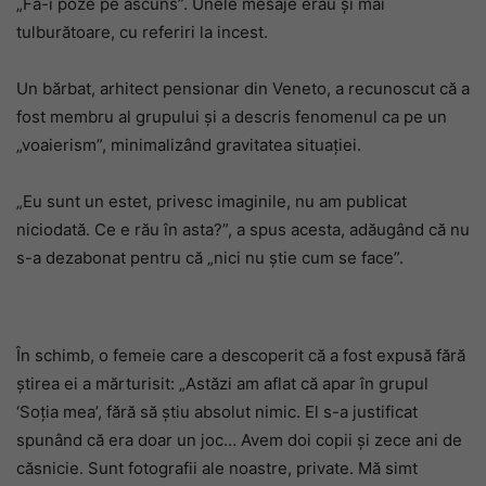
„Fă-i poze pe ascuns”. Unele mesaje erau și mai
tulburătoare, cu referiri la incest.
Un bărbat, arhitect pensionar din Veneto, a recunoscut că a
fost membru al grupului și a descris fenomenul ca pe un
„voaierism”, minimalizând gravitatea situației.
„Eu sunt un estet, privesc imaginile, nu am publicat
niciodată. Ce e rău în asta?”, a spus acesta, adăugând că nu
s-a dezabonat pentru că „nici nu știe cum se face”.
În schimb, o femeie care a descoperit că a fost expusă fără
știrea ei a mărturisit: „Astăzi am aflat că apar în grupul
‘Soția mea’, fără să știu absolut nimic. El s-a justificat
spunând că era doar un joc… Avem doi copii și zece ani de
căsnicie. Sunt fotografii ale noastre, private. Mă simt