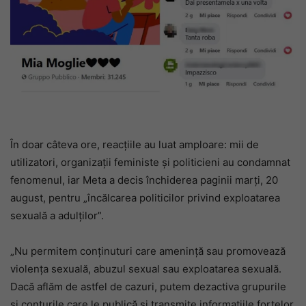
În doar câteva ore, reacțiile au luat amploare: mii de
utilizatori, organizații feministe și politicieni au condamnat
fenomenul, iar Meta a decis închiderea paginii marți, 20
august, pentru „încălcarea politicilor privind exploatarea
sexuală a adulților”.
„Nu permitem conținuturi care amenință sau promovează
violența sexuală, abuzul sexual sau exploatarea sexuală.
Dacă aflăm de astfel de cazuri, putem dezactiva grupurile
și conturile care le publică și transmite informațiile forțelor