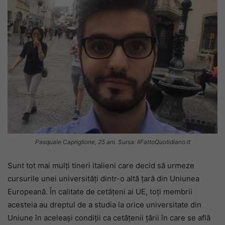
Pasquale Capriglione, 25 ani. Sursa: IlFattoQuotidiano.it
Sunt tot mai mulți tineri italieni care decid să urmeze
cursurile unei universități dintr-o altă țară din Uniunea
Europeană. În calitate de cetăţeni ai UE, toți membrii
acesteia au dreptul de a studia la orice universitate din
Uniune în aceleaşi condiţii ca cetăţenii ţării în care se află