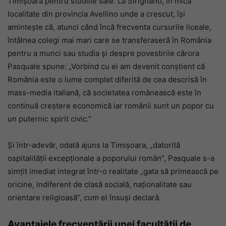
Timișoara pentru studiile sale. La Sirignano, în mica
localitate din provincia Avellino unde a crescut, își
amintește că, atunci când încă frecventa cursurile liceale,
întâlnea colegi mai mari care se transferaseră în România
pentru a munci sau studia și despre povestirile cărora
Pasquale spune: „Vorbind cu ei am devenit conștient că
România este o lume complet diferită de cea descrisă în
mass-media italiană, că societatea românească este în
continuă creștere economică iar românii sunt un popor cu
un puternic spirit civic.”
Și într-adevăr, odată ajuns la Timișoara, „datorită
ospitalității excepționale a poporului român”, Pasquale s-a
simțit imediat integrat într-o realitate „gata să primească pe
oricine, indiferent de clasă socială, naționalitate sau
orientare religioasă”, cum el însuși declară.
Avantajele frecventării unei facultății de