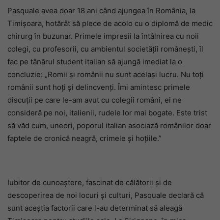
Pasquale avea doar 18 ani când ajungea în România, la
Timișoara, hotărât să plece de acolo cu o diplomă de medic
chirurg în buzunar. Primele impresii la întâlnirea cu noii
colegi, cu profesorii, cu ambientul societății românești, îl
fac pe tânărul student italian să ajungă imediat la o
concluzie: „Romii și românii nu sunt același lucru. Nu toți
românii sunt hoți și delincvenți. Îmi amintesc primele
discuții pe care le-am avut cu colegii români, ei ne
consideră pe noi, italienii, rudele lor mai bogate. Este trist
să văd cum, uneori, poporul italian asociază românilor doar
faptele de cronică neagră, crimele și hoțiile.”
Iubitor de cunoaștere, fascinat de călătorii și de
descoperirea de noi locuri și culturi, Pasquale declară că
sunt aceștia factorii care l-au determinat să aleagă