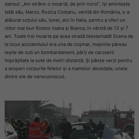
dansul: „Am strâns-o moartă, de prin noroi”, își amintește
tatăl său, Marco. Rozica Ciobanu, venită din România, s-a
alăturat soțului său, Ionel, aici în Italia, pentru a oferi un
viitor mai bun fiicelor Ioana și Bianca, în vârstă de 13 și 7
ani. Toate trei moarte pe acea stradă blestemată! Scena de
la locul accidentului era una de coșmar, mașinile păreau
ieșite de sub un bombardament, părți de caroserii
împrăștiate la sute de metri distanță. Și pânze verzi pentru
a acoperi corpurile fetelor și a mamelor decedate, unele
dintre ele de nerecunoscut.