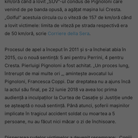
km/oră când a lovit „SUV”-ul condus de Pignoloni care
venind de pe banda opusă, a agățat mașina lui Cresta.
„Golful” acestuia circula cu o viteză de 157 de km/oră când
a lovit victimele: limita de viteză pe strada respectivă era
de 50 km/oră, scrie
Corriere della Sera
.
Procesul de apel a început în 2011 și s-a încheiat abia în
2015, cu o nouă sentință: 5 ani pentru Perrini, 4 pentru
Cresta. Pierluigi Pignoloni a fost achitat. „Un proces lung,
întrerupt de mai multe ori „, amintește avocatul lui
Pignoloni, Francesca Coppi. Dar dreptatea nu a ajuns încă
la actul său final, pe 22 iunie 2018 va avea loc prima
audiență a inculpaților la Curtea de Casație și Justiție unde
se așteaptă o nouă sentință. Până atunci, șoferii mașinilor
implicate în tragicul accident soldat cu moartea a 5
persoane, nu au făcut nici măcar o zi de închisoare.
Disperarea rudelor victimelor a devenit resemnare: „Copiii