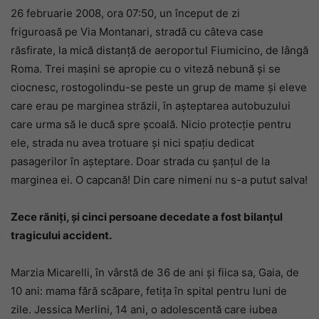
26 februarie 2008, ora 07:50, un început de zi
friguroasă pe Via Montanari, stradă cu câteva case
răsfirate, la mică distanță de aeroportul Fiumicino, de lângă
Roma. Trei mașini se apropie cu o viteză nebună și se
ciocnesc, rostogolindu-se peste un grup de mame și eleve
care erau pe marginea străzii, în așteptarea autobuzului
care urma să le ducă spre școală. Nicio protecție pentru
ele, strada nu avea trotuare și nici spațiu dedicat
pasagerilor în așteptare. Doar strada cu șanțul de la
marginea ei. O capcană! Din care nimeni nu s-a putut salva!
Zece răniți, și cinci persoane decedate a fost bilanțul
tragicului accident.
Marzia Micarelli, în vârstă de 36 de ani și fiica sa, Gaia, de
10 ani: mama fără scăpare, fetița în spital pentru luni de
zile. Jessica Merlini, 14 ani, o adolescentă care iubea