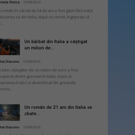
niela Stoica
-
05/08/2026
 român în vârstă de 54 de ani a fost găsit fără viață
 locuința sa din Italia, după ce vecinii, îngrijorați că
...
Un bărbat din Italia a câștigat
un milion de...
hai Diaconu
-
05/08/2026
 bilet câștigător de un milion de euro a fost
cuperat dintre gunoaie în Italia, după ce
oprietarul său l-a abandonat din greșeală,
nvins...
Un român de 21 ani din Italia se
zbate...
hai Diaconu
-
05/08/2026