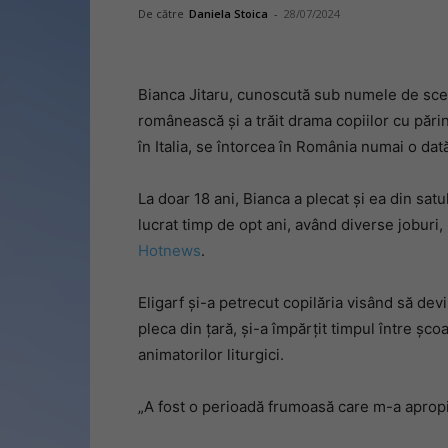
De către
Daniela Stoica
-
28/07/2024
Bianca Jitaru, cunoscută sub numele de scen
românească și a trăit drama copiilor cu părin
în Italia, se întorcea în România numai o dat
La doar 18 ani, Bianca a plecat și ea din satu
lucrat timp de opt ani, având diverse joburi,
Hotnews
.
Eligarf și-a petrecut copilăria visând să dev
pleca din țară, și-a împărțit timpul între școal
animatorilor liturgici.
„A fost o perioadă frumoasă care m-a apropi