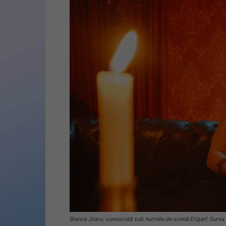
Bianca Jitaru, cunoscută sub numele de scenă Eligarf. Surs