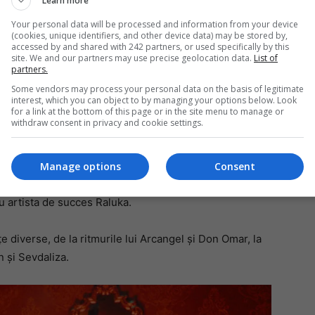
Learn more
astă evoluție a durat circa 6 ani și jumătate, iar ultimii
Your personal data will be processed and information from your device
 a găsi motive pentru a mai rămâne și a găsi curajul de a
(cookies, unique identifiers, and other device data) may be stored by,
accessed by and shared with 242 partners, or used specifically by this
Mi
site. We and our partners may use precise geolocation data.
List of
partners.
Un
a, angajându-se inițial tot în domeniul HORECA. Curând,
în
Some vendors may process your personal data on the basis of legitimate
interest, which you can object to by managing your options below. Look
cafenea frecventată de membri ai casei de discuri
for a link at the bottom of this page or in the site menu to manage or
withdraw consent in privacy and cookie settings.
Manage options
Consent
 de discuri, iar recent a lansat videoclipuri cu sute de
cu artista de succes Raluka.
nțe diverse, de la ritmurile lui Arcangel și Don Omar, la
n și Sevdaliza.