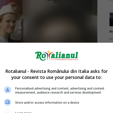
Mi
Un
st
ag
Rotalianul - Revista Românului din Italia asks for
your consent to use your personal data to:
Mi
Un
Personalised advertising and content, advertising and content
measurement, audience research and services development
pu
Sursa foto: Hotnews
ma
Store and/or access information on a device
localului, evoluția mea fiind vizibilă lună de lună, atât