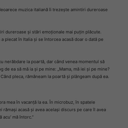
 deoarece muzica italiană îi trezește amintiri dureroase
iri dureroase și stări emoționale mai puțin plăcute.
plecat în Italia și se întorcea acasă doar o dată pe
 cu nerăbdare la poartă, dar când venea momentul să
og de ea să mă ia și pe mine: „Mama, mă iei și pe mine?
. Când pleca, rămâneam la poartă și plângeam după ea.
a mea în vacanță la ea. În microbuz, în spatele
i rămași acasă și avea același discurs pe care îl avea
 acu’ mă întorc.”