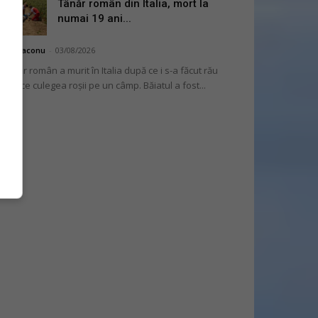
Tânăr român din Italia, mort la
numai 19 ani...
hai Diaconu
-
03/08/2026
 tânăr român a murit în Italia după ce i s-a făcut rău
 timp ce culegea roșii pe un câmp. Băiatul a fost...