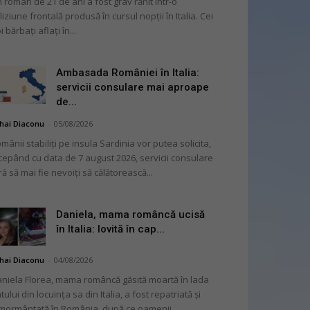
 român de 21 de ani a fost grav rănit într-o
liziune frontală produsă în cursul nopții în Italia. Cei
i bărbați aflați în...
Ambasada României în Italia:
servicii consulare mai aproape
de...
hai Diaconu
-
05/08/2026
mânii stabiliți pe insula Sardinia vor putea solicita,
cepând cu data de 7 august 2026, servicii consulare
ră să mai fie nevoiți să călătorească...
Daniela, mama româncă ucisă
în Italia: lovită în cap...
hai Diaconu
-
04/08/2026
niela Florea, mama româncă găsită moartă în lada
tului din locuința sa din Italia, a fost repatriată și
mormântată în România, după ce oamenii...