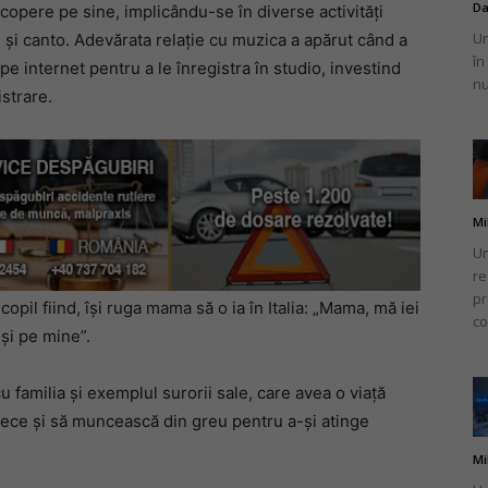
Da
scopere pe sine, implicându-se în diverse activități
Un
i canto. Adevărata relație cu muzica a apărut când a
în
pe internet pentru a le înregistra în studio, investind
nu
strare.
Mi
Un
re
pr
il fiind, își ruga mama să o ia în Italia: „Mama, mă iei
co
și pe mine”.
 familia și exemplul surorii sale, care avea o viață
plece și să muncească din greu pentru a-și atinge
Mi