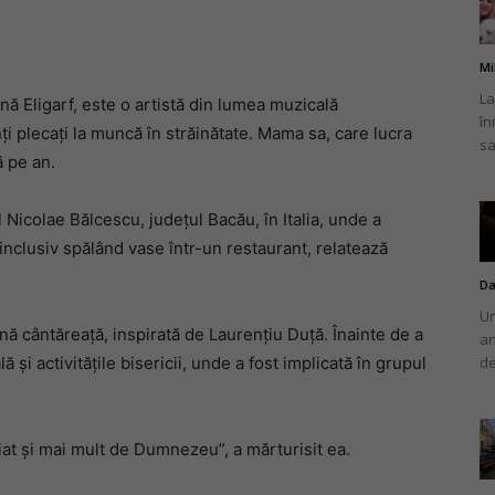
Mi
La
ă Eligarf, este o artistă din lumea muzicală
în
românului
ți plecați la muncă în străinătate. Mama sa, care lucra
sa
ă pe an.
l Nicolae Bălcescu, județul Bacău, în Italia, unde a
 inclusiv spălând vase într-un restaurant, relatează
din
Da
Un
ină cântăreață, inspirată de Laurențiu Duță. Înainte de a
an
ă și activitățile bisericii, unde a fost implicată în grupul
de
Italia
at și mai mult de Dumnezeu”, a mărturisit ea.