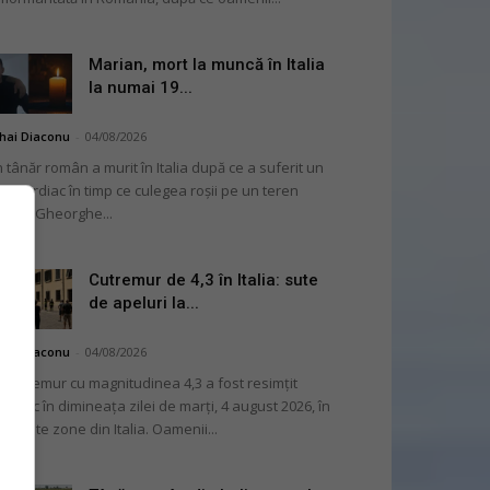
Marian, mort la muncă în Italia
la numai 19...
hai Diaconu
-
04/08/2026
 tânăr român a murit în Italia după ce a suferit un
op cardiac în timp ce culegea roșii pe un teren
ricol. Gheorghe...
Cutremur de 4,3 în Italia: sute
de apeluri la...
hai Diaconu
-
04/08/2026
 cutremur cu magnitudinea 4,3 a fost resimțit
ternic în dimineața zilei de marți, 4 august 2026, în
i multe zone din Italia. Oamenii...