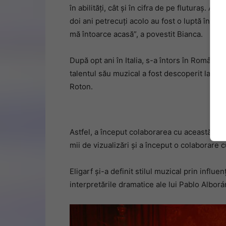
în abilități, cât și în cifra de pe fluturaș. Ace
doi ani petrecuți acolo au fost o luptă între
mă întoarce acasă”, a povestit Bianca.
După opt ani în Italia, s-a întors în Români
talentul său muzical a fost descoperit la o 
Roton.
Astfel, a început colaborarea cu această casă
mii de vizualizări și a început o colaborare 
Eligarf și-a definit stilul muzical prin influe
interpretările dramatice ale lui Pablo Alborá