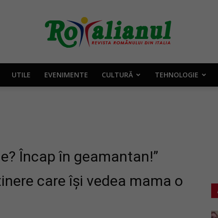
UTILE
EVENIMENTE
CULTURĂ
TEHNOLOGIE
Rotalianul
–
ne? Încap în geamantan!”
ei tinere care își vedea mama o
Revista