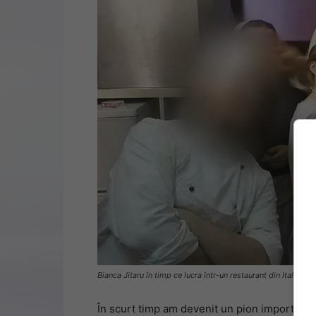
Bianca Jitaru în timp ce lucra într-un restaurant din Italia. 
În scurt timp am devenit un pion important al 