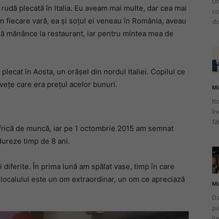
Un
 rudă plecată în Italia. Eu aveam mai multe, dar cea mai
co
n fiecare vară, ea și soțul ei veneau în România, aveau
do
să mănânce la restaurant, iar pentru mintea mea de
plecat în Aosta, un orășel din nordul Italiei. Copilul ce
vețe care era prețul acelor bunuri.
Mi
Ro
în
fă
 frică de muncă, iar pe 1 octombrie 2015 am semnat
ureze timp de 8 ani.
i diferite. În prima lună am spălat vase, timp în care
 localului este un om extraordinar, un om ce apreciază
Mi
Da
pa
în