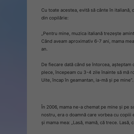
Cu toate acestea, evită să cânte în italiană,
din copilărie:
„Pentru mine, muzica italiană trezește amint
Când aveam aproximativ 6-7 ani, mama mea a 
an.
De fiecare dată când se întorcea, așteptam
plece, începeam cu 3-4 zile înainte să mă r
Uite, încap în geamantan, ia-mă și pe mine”
În 2006, mama ne-a chemat pe mine și pe sor
nostru, era o doamnă care vorbea cu copiii e
și mama mea: „Lasă, mamă, că trece. Lasă, că