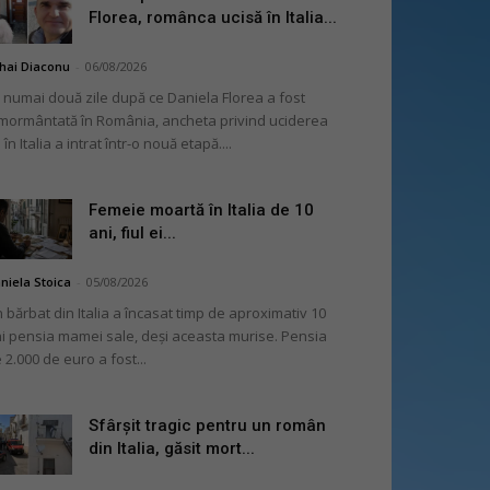
Florea, românca ucisă în Italia...
hai Diaconu
-
06/08/2026
 numai două zile după ce Daniela Florea a fost
mormântată în România, ancheta privind uciderea
 în Italia a intrat într-o nouă etapă....
Femeie moartă în Italia de 10
ani, fiul ei...
niela Stoica
-
05/08/2026
 bărbat din Italia a încasat timp de aproximativ 10
i pensia mamei sale, deși aceasta murise. Pensia
 2.000 de euro a fost...
Sfârșit tragic pentru un român
din Italia, găsit mort...