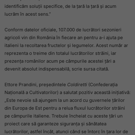
identificăm soluții specifice, de la țară la țară și acum
lucrăm în acest sens.”
Conform datelor oficiale, 107.000 de lucrători sezonieri
agricoli vin din România în fiecare an pentru a-i ajuta pe
italieni la recoltarea fructelor și legumelor. Acest număr ar
reprezenta o treime din totalul lucrătorilor străini, iar
prezența românilor acum pe câmpurile acestei țări a
devenit absolut indispensabilă, scrie sursa citată.
Ettore Prandini, președintele
Coldiretti
(Confederația
Națională a Cultivatorilor) a salutat pozitiv această inițiativă:
„Este nevoie să ajungem la un acord cu guvernele țărilor
din Europa de Est pentru a relua fluxul lucrătorilor străini
pe câmpurile italiene. Trebuie încheiat cu aceste țări un
proiect care să garanteze siguranța și sănătatea
lucrătorilor, astfel încât, atunci când se întorc în țara lor de