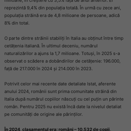
milioane, în creștere cu 3,5% față de anul anterior. Ei
reprezintă 9,4% din populația totală. În urmă cu zece ani,
populația străină era de 4,8 milioane de persoane, adică
8% din total.
O parte dintre străinii stabiliți în Italia au obținut între timp
cetățenia italiană. În ultimul deceniu, numărul
naturalizărilor a ajuns la 1,7 milioane. Totuși, în 2025 s-a
observat o scădere a dobândirilor de cetățenie: 196.000,
față de 217.000 în 2024 și 214.000 în 2023.
Potrivit celor mai recente date detaliate Istat, aferente
anului 2024, românii sunt prima comunitate străină din
Italia după numărul copiilor născuți cu cel puțin un părinte
român. Pentru 2025 nu există încă date la nivelul detaliat
pe comunități de origine ale părinților.
În 2024, clasamentul era: români – 10.532 de copii,