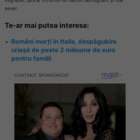
migrației, țara ar intra într-un declin demografic și mai
sever.
Te-ar mai putea interesa:
Români morți în Italia, despăgubire
uriașă de peste 2 milioane de euro
pentru familii