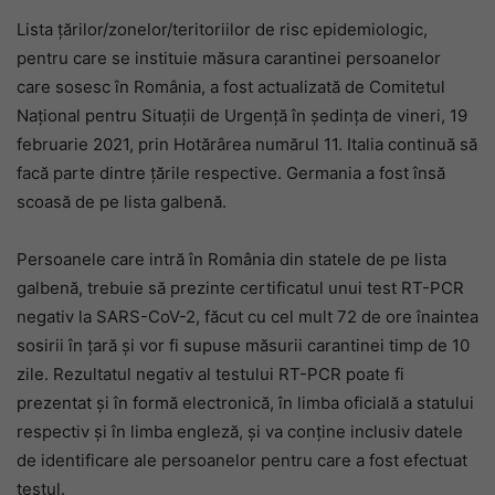
Lista țărilor/zonelor/teritoriilor de risc epidemiologic,
pentru care se instituie măsura carantinei persoanelor
care sosesc în România, a fost actualizată de Comitetul
Național pentru Situații de Urgență în ședința de vineri, 19
februarie 2021, prin Hotărârea numărul 11. Italia continuă să
facă parte dintre țările respective. Germania a fost însă
scoasă de pe lista galbenă.
Persoanele care intră în România din statele de pe lista
galbenă, trebuie să prezinte certificatul unui test RT-PCR
negativ la SARS-CoV-2, făcut cu cel mult 72 de ore înaintea
sosirii în țară și vor fi supuse măsurii carantinei timp de 10
zile. Rezultatul negativ al testului RT-PCR poate fi
prezentat și în formă electronică, în limba oficială a statului
respectiv și în limba engleză, și va conține inclusiv datele
de identificare ale persoanelor pentru care a fost efectuat
testul.