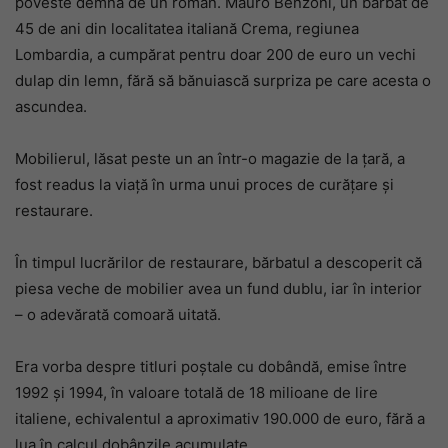
poveste demnă de un roman. Mauro Benzoni, un bărbat de
45 de ani din localitatea italiană Crema, regiunea
Lombardia, a cumpărat pentru doar 200 de euro un vechi
dulap din lemn, fără să bănuiască surpriza pe care acesta o
ascundea.
Mobilierul, lăsat peste un an într-o magazie de la țară, a
fost readus la viață în urma unui proces de curățare și
restaurare.
În timpul lucrărilor de restaurare, bărbatul a descoperit că
piesa veche de mobilier avea un fund dublu, iar în interior
– o adevărată comoară uitată.
Era vorba despre titluri poștale cu dobândă, emise între
1992 și 1994, în valoare totală de 18 milioane de lire
italiene, echivalentul a aproximativ 190.000 de euro, fără a
lua în calcul dobânzile acumulate.