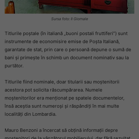
Sursa foto: Il Giornale
Titlurile poștale (în italiană „buoni postali fruttiferi”) sunt
instrumente de economisire emise de Poșta Italiană,
garantate de stat, prin care o persoană depune o sumă de
bani și primește în schimb un document nominativ sau la
purtător.
Titlurile fiind nominale, doar titularii sau moștenitorii
acestora pot solicita răscumpărarea. Numele
moștenitorilor era menționat pe spatele documentelor,
însă aceștia sunt numeroși și răspândiți în mai multe
localități din Lombardia.
Mauro Benzoni a încercat să obțină informații depre
moștenitori de la vânzătorul mobilierului, dar fără rezultat.