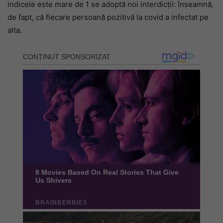
indicele este mare de 1 se adoptă noi interdicții: înseamnă,
de fapt, că fiecare persoană pozitivă la covid a infectat pe
alta.