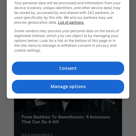
Your personal data will be processed and information from your
device (cookies, unique identifiers, and other device data) may
be stored by, accessed by and shared with 242 partners, or
used specifically by this site. We and our partners may use
precise geolocation data.
List of partners.
Some vendors may process your personal data on the basis of
legitimate interest, which you can object to by managing your
options below. Look for a link at the bottom of this page or in
the site menu to manage or withdraw consent in privacy and
cookie settings.
Consent
Manage options