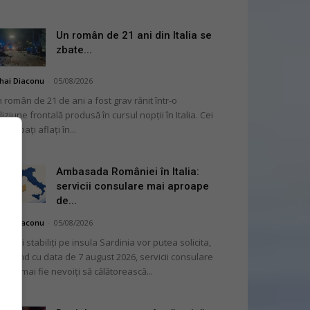
Un român de 21 ani din Italia se
zbate...
hai Diaconu
-
05/08/2026
 român de 21 de ani a fost grav rănit într-o
liziune frontală produsă în cursul nopții în Italia. Cei
i bărbați aflați în...
Ambasada României în Italia:
servicii consulare mai aproape
de...
hai Diaconu
-
05/08/2026
mânii stabiliți pe insula Sardinia vor putea solicita,
cepând cu data de 7 august 2026, servicii consulare
ră să mai fie nevoiți să călătorească...