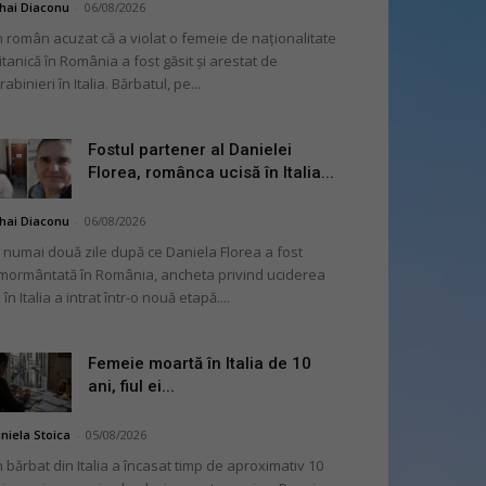
hai Diaconu
-
06/08/2026
 român acuzat că a violat o femeie de naționalitate
itanică în România a fost găsit și arestat de
rabinieri în Italia. Bărbatul, pe...
Fostul partener al Danielei
Florea, românca ucisă în Italia...
hai Diaconu
-
06/08/2026
 numai două zile după ce Daniela Florea a fost
mormântată în România, ancheta privind uciderea
 în Italia a intrat într-o nouă etapă....
Femeie moartă în Italia de 10
ani, fiul ei...
niela Stoica
-
05/08/2026
 bărbat din Italia a încasat timp de aproximativ 10