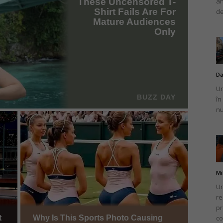
an
de
Da
Un
în
nu
Mi
Un
re
pr
co