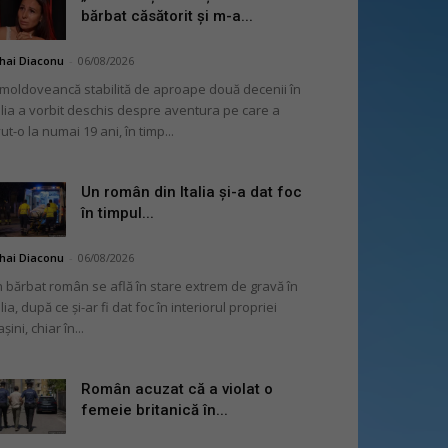
bărbat căsătorit și m-a...
hai Diaconu
-
06/08/2026
moldoveancă stabilită de aproape două decenii în
alia a vorbit deschis despre aventura pe care a
ut-o la numai 19 ani, în timp...
Un român din Italia și-a dat foc
în timpul...
hai Diaconu
-
06/08/2026
 bărbat român se află în stare extrem de gravă în
alia, după ce și-ar fi dat foc în interiorul propriei
șini, chiar în...
Român acuzat că a violat o
femeie britanică în...