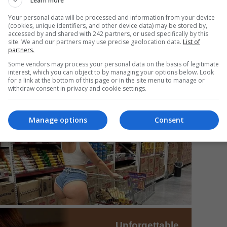
Learn more
Your personal data will be processed and information from your device
(cookies, unique identifiers, and other device data) may be stored by,
accessed by and shared with 242 partners, or used specifically by this
Mi
site. We and our partners may use precise geolocation data.
List of
partners.
Da
pa
Some vendors may process your personal data on the basis of legitimate
în
interest, which you can object to by managing your options below. Look
for a link at the bottom of this page or in the site menu to manage or
withdraw consent in privacy and cookie settings.
Manage options
Consent