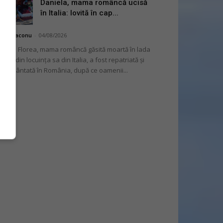
Daniela, mama româncă ucisă
în Italia: lovită în cap...
hai Diaconu
-
04/08/2026
niela Florea, mama româncă găsită moartă în lada
tului din locuința sa din Italia, a fost repatriată și
mormântată în România, după ce oamenii...