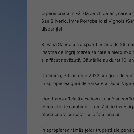
O pensionară în vârstă de 78 de ani, care a 
San Silverio, între Portobello și Vignola (Sar
dispariției.
Silvana Gandola a dispărut în ziua de 28 ma
însoțită de îngrijitoarea sa care a pierdut-o
s-a făcut nevăzută. Căutările au durat 10 luni
Duminică, 30 ianuarie 2022, un grup de vână
în apropierea gurii de vărsare a râului Vigno
Identitatea oficială a cadavrului a fost confir
efectuate de carabinierii unității de investi
efectuaseră cercetările la fața locului.
În apropierea rămășițelor trupești ale pensi