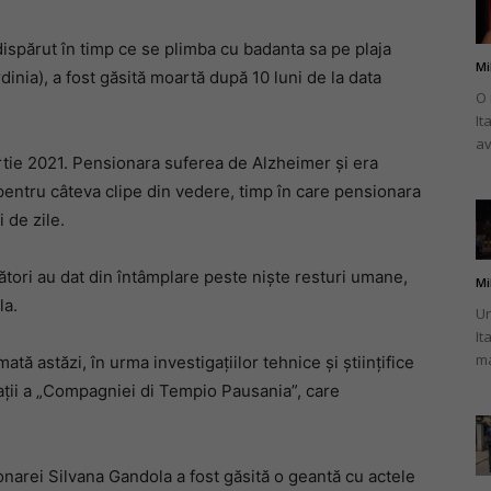
dispărut în timp ce se plimba cu badanta sa pe plaja
Mi
dinia), a fost găsită moartă după 10 luni de la data
O 
It
românului
av
rtie 2021. Pensionara suferea de Alzheimer și era
 pentru câteva clipe din vedere, timp în care pensionara
 de zile.
din
tori au dat din întâmplare peste niște resturi umane,
Mi
la.
Un
It
ma
mată astăzi, în urma investigațiilor tehnice și științifice
gații a „Compagniei di Tempio Pausania”, care
Italia
onarei Silvana Gandola a fost găsită o geantă cu actele