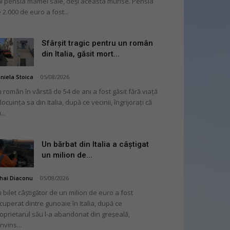
i pensia mamei sale, deși aceasta murise. Pensia
 2.000 de euro a fost...
Sfârșit tragic pentru un român
din Italia, găsit mort...
niela Stoica
-
05/08/2026
 român în vârstă de 54 de ani a fost găsit fără viață
 locuința sa din Italia, după ce vecinii, îngrijorați că
...
Un bărbat din Italia a câștigat
un milion de...
hai Diaconu
-
05/08/2026
 bilet câștigător de un milion de euro a fost
cuperat dintre gunoaie în Italia, după ce
oprietarul său l-a abandonat din greșeală,
nvins...