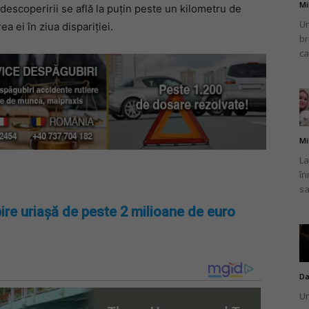
Mi
 descoperirii se află la puțin peste un kilometru de
Un
a ei în ziua dispariției.
br
ca
Mi
La
în
sa
ire uriașă de peste 2 milioane de euro
Da
Un