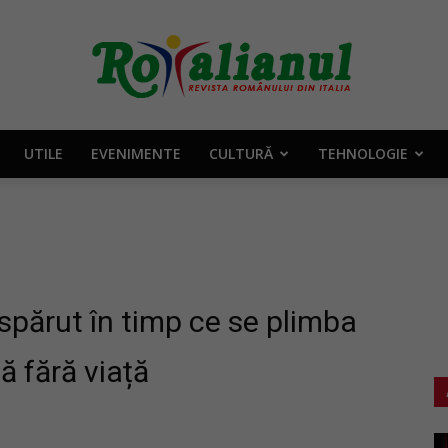
UTILE
EVENIMENTE
CULTURĂ
TEHNOLOGIE
Rotalianul
–
ispărut în timp ce se plimba
ă fără viață
Revista