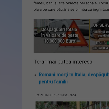
femeii, bani și alte obiecte personale. Locul
plaja pe care bătrâna se plimba cu îngrijitoare
Te-ar mai putea interesa:
Români morți în Italia, despăgub
pentru familii