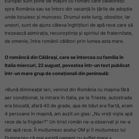
Europei sunt pline de mașini cu români care călătoresc
spre România sau se întorc din vacanță în țările de adopție
unde locuiesc și muncesc. Drumul este lung, obositor, iar
uneori, sunt de ajuns câteva înghițituri de apă rece care să
trezească admirația, recunoștința și spiritul de fraternitate,
de omenie, între românii călători prin lumea asta mare.
O româncă din Călărași, care se întorcea cu familia în
Italia miercuri, 22 august, povestea într-un text publicat
într-un mare grup de conaționali din peninsulă:
«Bună dimineața! Ieri, venind din România cu mașina fără
aer condiționat, la intrare în Italia, pe la Trieste, autostrada
era blocată, afară 40 de grade, apa de băut era fiartă, eram
4 persoane în mașină, am auzit un glas: „Nu vreți niște apă
rece de la frigider?” Un tirist român ne-a observat și ne-a
dat apă rece. Îi mulțumesc acelui OM și îi mulțumesc lui
Dumnezeu că mai există oameni cu suflet mare.»