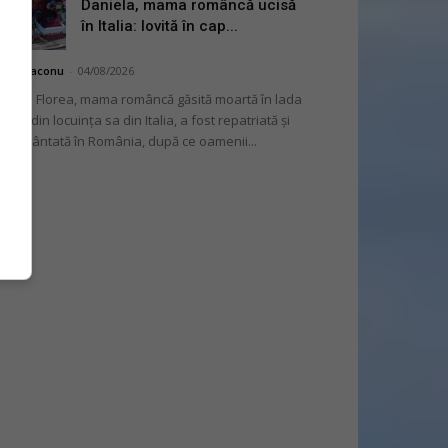
Daniela, mama româncă ucisă
în Italia: lovită în cap...
hai Diaconu
-
04/08/2026
niela Florea, mama româncă găsită moartă în lada
tului din locuința sa din Italia, a fost repatriată și
mormântată în România, după ce oamenii...