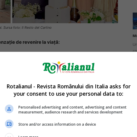
i. Sursa foto: Il Resto del Carlino
Mi
nzaţie de revenire la viaţă:
Un
co
do
ț în șapte luni. Cu un soț atât de tânăr mă simt vie”, a
ţia mamei lui Jonathan, care este mai tânără decât
Rotalianul - Revista Românului din Italia asks for
your consent to use your personal data to:
Mi
e-a spus: dacă sunteți fericiți voi, suntem și noi”.
Ro
Personalised advertising and content, advertising and content
measurement, audience research and services development
în
fă
Store and/or access information on a device
călătorie poate produce schimbări radicale în viață,