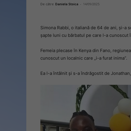
De către
Daniela Stoica
-
14/09/2025
Simona Rabbi, o italiană de 64 de ani, și-a 
şapte luni cu bărbatul pe care l-a cunoscut 
Femeia plecase în Kenya din Fano, regiunea 
cunoscut un localnic care „i-a furat inima”.
Ea l-a întâlnit și s-a îndrăgostit de Jonathan