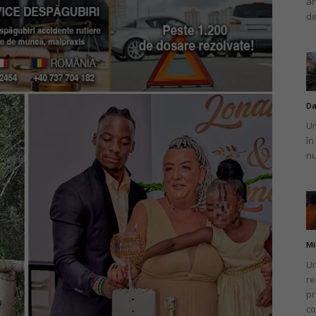
an
de
Da
Un
în
nu
Mi
Un
re
pr
co