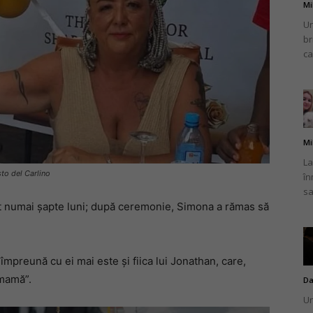
Mi
Un
br
ca
Mi
La
sto del Carlino
în
sa
cut numai şapte luni; după ceremonie, Simona a rămas să
împreună cu ei mai este şi fiica lui Jonathan, care,
mamă”.
Da
Un