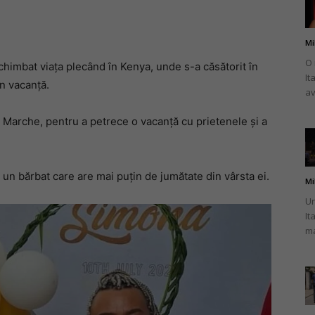
Mi
O 
schimbat viața plecând în Kenya, unde s-a căsătorit în
It
românului
în vacanţă.
av
Marche, pentru a petrece o vacanță cu prietenele și a
din
, un bărbat care are mai puțin de jumătate din vârsta ei.
Mi
Un
It
ma
Italia