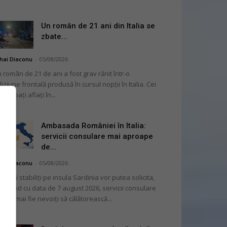
Un român de 21 ani din Italia se
zbate...
hai Diaconu
-
05/08/2026
 român de 21 de ani a fost grav rănit într-o
liziune frontală produsă în cursul nopții în Italia. Cei
i bărbați aflați în...
Ambasada României în Italia:
servicii consulare mai aproape
de...
hai Diaconu
-
05/08/2026
mânii stabiliți pe insula Sardinia vor putea solicita,
cepând cu data de 7 august 2026, servicii consulare
ră să mai fie nevoiți să călătorească...