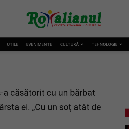
UTILE
EVENIMENTE
CULTURĂ
TEHNOLOGIE
Rotalianul
–
s-a căsătorit cu un bărbat
ârsta ei. „Cu un soț atât de
Revista