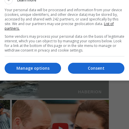
Learn more
oate fi nicidecum un obstacol în calea fericirii lor.
Your personal data will be processed and information from your device
(cookies, unique identifiers, and other device data) may be stored by,
accessed by and shared with 242 partners, or used specifically by this
Mi
site. We and our partners may use precise geolocation data.
List of
partners.
Da
pa
Some vendors may process your personal data on the basis of legitimate
în
interest, which you can object to by managing your options below. Look
for a link at the bottom of this page or in the site menu to manage or
withdraw consent in privacy and cookie settings.
Manage options
Consent