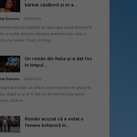
bărbat căsătorit și m-a...
hai Diaconu
-
06/08/2026
moldoveancă stabilită de aproape două decenii în
alia a vorbit deschis despre aventura pe care a
ut-o la numai 19 ani, în timp...
Un român din Italia și-a dat foc
în timpul...
hai Diaconu
-
06/08/2026
 bărbat român se află în stare extrem de gravă în
alia, după ce și-ar fi dat foc în interiorul propriei
șini, chiar în...
Român acuzat că a violat o
femeie britanică în...