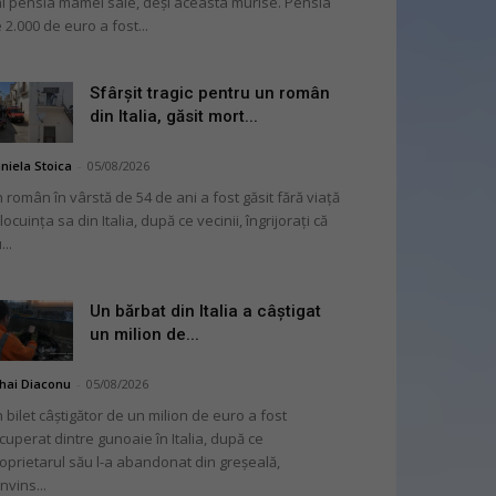
i pensia mamei sale, deși aceasta murise. Pensia
 2.000 de euro a fost...
Sfârșit tragic pentru un român
din Italia, găsit mort...
niela Stoica
-
05/08/2026
 român în vârstă de 54 de ani a fost găsit fără viață
 locuința sa din Italia, după ce vecinii, îngrijorați că
...
Un bărbat din Italia a câștigat
un milion de...
hai Diaconu
-
05/08/2026
 bilet câștigător de un milion de euro a fost
cuperat dintre gunoaie în Italia, după ce
oprietarul său l-a abandonat din greșeală,
nvins...