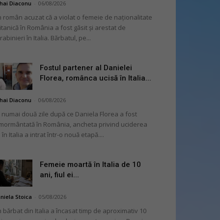
hai Diaconu
-
06/08/2026
 român acuzat că a violat o femeie de naționalitate
itanică în România a fost găsit și arestat de
rabinieri în Italia. Bărbatul, pe...
Fostul partener al Danielei
Florea, românca ucisă în Italia...
hai Diaconu
-
06/08/2026
 numai două zile după ce Daniela Florea a fost
mormântată în România, ancheta privind uciderea
 în Italia a intrat într-o nouă etapă....
Femeie moartă în Italia de 10
ani, fiul ei...
niela Stoica
-
05/08/2026
 bărbat din Italia a încasat timp de aproximativ 10