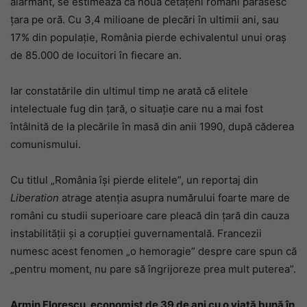
alarmant, se estimează că nouă cetățeni români părăsesc
țara pe oră. Cu 3,4 milioane de plecări în ultimii ani, sau
17% din populație, România pierde echivalentul unui oraș
de 85.000 de locuitori în fiecare an.
Iar constatările din ultimul timp ne arată că elitele
intelectuale fug din țară, o situație care nu a mai fost
întâlnită de la plecările în masă din anii 1990, după căderea
comunismului.
Cu titlul „România își pierde elitele”, un reportaj din
Liberation
atrage atenția asupra numărului foarte mare de
români cu studii superioare care pleacă din țară din cauza
instabilității și a corupției guvernamentală. Francezii
numesc acest fenomen „o hemoragie” despre care spun că
„pentru moment, nu pare să îngrijoreze prea mult puterea”.
Armin Florescu, economist de 39 de ani cu o viaţă bună în