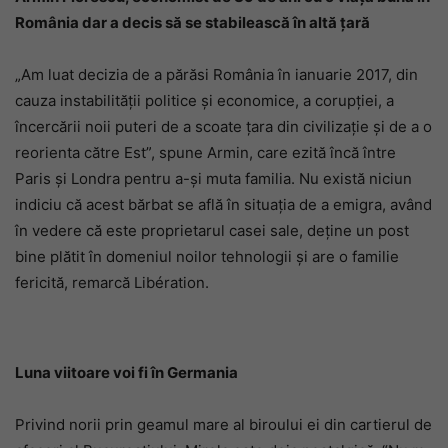
România dar a decis să se stabilească în altă ţară
„Am luat decizia de a părăsi România în ianuarie 2017, din
cauza instabilităţii politice şi economice, a corupţiei, a
încercării noii puteri de a scoate ţara din civilizaţie şi de a o
reorienta către Est”, spune Armin, care ezită încă între
Paris şi Londra pentru a-şi muta familia. Nu există niciun
indiciu că acest bărbat se află în situaţia de a emigra, având
în vedere că este proprietarul casei sale, deţine un post
bine plătit în domeniul noilor tehnologii şi are o familie
fericită, remarcă Libération.
Luna viitoare voi fi în Germania
Privind norii prin geamul mare al biroului ei din cartierul de