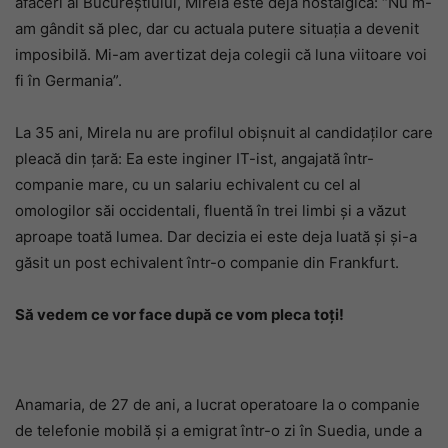
afaceri al Bucureștiului, Mirela este deja nostalgică: “Nu m-
am gândit să plec, dar cu actuala putere situația a devenit
imposibilă. Mi-am avertizat deja colegii că luna viitoare voi
fi în Germania”.
La 35 ani, Mirela nu are profilul obișnuit al candidaților care
pleacă din țară: Ea este inginer IT-ist, angajată într-
companie mare, cu un salariu echivalent cu cel al
omologilor săi occidentali, fluentă în trei limbi și a văzut
aproape toată lumea. Dar decizia ei este deja luată și și-a
găsit un post echivalent într-o companie din Frankfurt.
Să vedem ce vor face după ce vom pleca toți!
Anamaria, de 27 de ani, a lucrat operatoare la o companie
de telefonie mobilă şi a emigrat într-o zi în Suedia, unde a