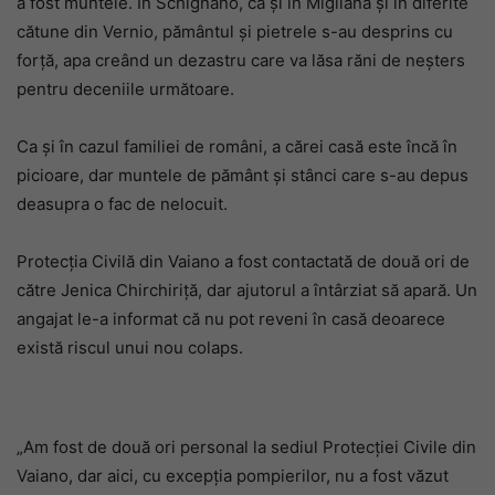
a fost muntele. În Schignano, ca și în Migliana și în diferite
cătune din Vernio, pământul și pietrele s-au desprins cu
forță, apa creând un dezastru care va lăsa răni de neșters
pentru deceniile următoare.
Ca și în cazul familiei de români, a cărei casă este încă în
picioare, dar muntele de pământ și stânci care s-au depus
deasupra o fac de nelocuit.
Protecția Civilă din Vaiano a fost contactată de două ori de
către Jenica Chirchiriță, dar ajutorul a întârziat să apară. Un
angajat le-a informat că nu pot reveni în casă deoarece
există riscul unui nou colaps.
„Am fost de două ori personal la sediul Protecției Civile din
Vaiano, dar aici, cu excepția pompierilor, nu a fost văzut