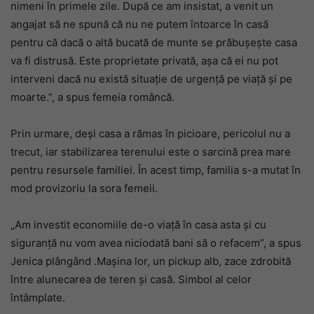
nimeni în primele zile. După ce am insistat, a venit un
angajat să ne spună că nu ne putem întoarce în casă
pentru că dacă o altă bucată de munte se prăbușește casa
va fi distrusă. Este proprietate privată, așa că ei nu pot
interveni dacă nu există situație de urgență pe viață și pe
moarte.”, a spus femeia româncă.
Prin urmare, deși casa a rămas în picioare, pericolul nu a
trecut, iar stabilizarea terenului este o sarcină prea mare
pentru resursele familiei. În acest timp, familia s-a mutat în
mod provizoriu la sora femeii.
„Am investit economiile de-o viață în casa asta și cu
siguranță nu vom avea niciodată bani să o refacem”, a spus
Jenica plângând .Mașina lor, un pickup alb, zace zdrobită
între alunecarea de teren și casă. Simbol al celor
întâmplate.