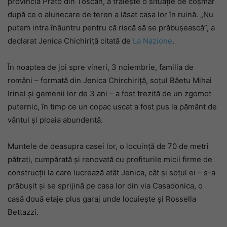
provincia Prato din Toscan, a trăiește o situație de coșmar
după ce o alunecare de teren a lăsat casa lor în ruină. „Nu
putem intra înăuntru pentru că riscă să se prăbușească”, a
declarat Jenica Chichiriță citată de
La Nazione
.
În noaptea de joi spre vineri, 3 noiembrie, familia de
români – formată din Jenica Chirchiriță, soțul Băetu Mihai
Irinel și gemenii lor de 3 ani – a fost trezită de un zgomot
puternic, în timp ce un copac uscat a fost pus la pământ de
vântul și ploaia abundentă.
Muntele de deasupra casei lor, o locuință de 70 de metri
pătrați, cumpărată și renovată cu profiturile micii firme de
construcții la care lucrează atât Jenica, cât și soțul ei – s-a
prăbușit și se sprijină pe casa lor din via Casadonica, o
casă două etaje plus garaj unde locuiește și Rossella
Bettazzi.