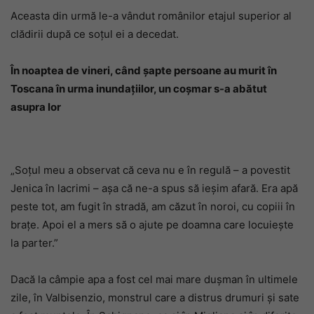
Aceasta din urmă le-a vândut românilor etajul superior al
clădirii după ce soțul ei a decedat.
În noaptea de vineri, când șapte persoane au murit în
Toscana în urma inundațiilor, un coșmar s-a abătut
asupra lor
„Soțul meu a observat că ceva nu e în regulă – a povestit
Jenica în lacrimi – așa că ne-a spus să ieșim afară. Era apă
peste tot, am fugit în stradă, am căzut în noroi, cu copiii în
brațe. Apoi el a mers să o ajute pe doamna care locuiește
la parter.”
Dacă la câmpie apa a fost cel mai mare dușman în ultimele
zile, în Valbisenzio, monstrul care a distrus drumuri și sate