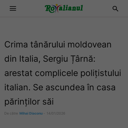
Crima tânărului moldovean
din Italia, Sergiu Țârnă:
arestat complicele polițistului
italian. Se ascundea în casa
părinților săi
De către
Mihai Diaconu
-
14/01/2026