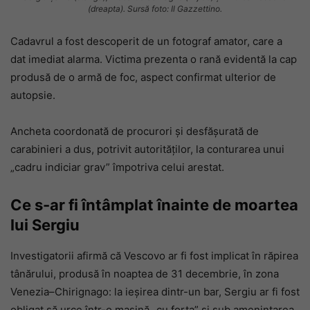
(dreapta). Sursă foto: Il Gazzettino.
Cadavrul a fost descoperit de un fotograf amator, care a
dat imediat alarma. Victima prezenta o rană evidentă la cap
produsă de o armă de foc, aspect confirmat ulterior de
autopsie.
Ancheta coordonată de procurori și desfășurată de
carabinieri a dus, potrivit autorităților, la conturarea unui
„cadru indiciar grav” împotriva celui arestat.
Ce s-ar fi întâmplat înainte de moartea
lui Sergiu
Investigatorii afirmă că Vescovo ar fi fost implicat în răpirea
tânărului, produsă în noaptea de 31 decembrie, în zona
Venezia–Chirignago: la ieșirea dintr-un bar, Sergiu ar fi fost
obligat să urce într-o mașină „cu forța” și sub amenințarea