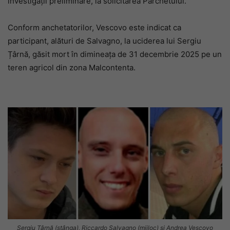
investigații preliminare, la solicitarea Parchetului.
Conform anchetatorilor, Vescovo este indicat ca
participant, alături de Salvagno, la uciderea lui Sergiu
Țârnă, găsit mort în dimineața de 31 decembrie 2025 pe un
teren agricol din zona Malcontenta.
Sergiu Țârnă (stânga), Riccardo Salvagno (mijloc) și Andrea Vescovo