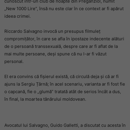
cunoscut într-un club de noapte din Preganziol, numit
„New 1000 Lire”, însă nu este clar în ce context ar fi apărut
ideea crimei.
Riccardo Salvagno invocă un presupus filmuleț
compromițător, în care se afla în ipostaze indecente alături
de o persoană transsexu
a
lă, despre care ar fi aflat de la
mai multe persoane, deși spune că nu l-ar fi văzut
personal.
El era convins că fișierul există, că circulă deja și că ar fi
ajuns la Sergiu Țârnă; în acel scenariu, varianta ar fi fost fie
o capcană, fie o „glumă” tratată atât de serios încât a dus,
în final, la moartea tânărului moldovean.
Avocatul lui Salvagno, Guido Galletti, a discutat cu acesta în