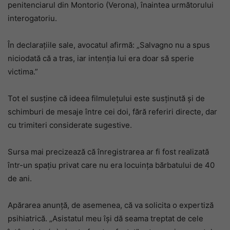
penitenciarul din Montorio (Verona), înaintea următorului
interogatoriu.
În declarațiile sale, avocatul afirmă: „Salvagno nu a spus
niciodată că a tras, iar intenția lui era doar să sperie
victima.”
Tot el susține că ideea filmulețului este susținută și de
schimburi de mesaje între cei doi, fără referiri directe, dar
cu trimiteri considerate sugestive.
Sursa mai precizează că înregistrarea ar fi fost realizată
într-un spațiu privat care nu era locuința bărbatului de 40
de ani.
Apărarea anunță, de asemenea, că va solicita o expertiză
psihiatrică. „Asistatul meu își dă seama treptat de cele