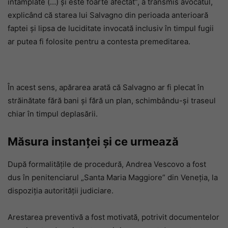
întâmplate (…) și este foarte afectat”, a transmis avocatul,
explicând că starea lui Salvagno din perioada anterioară
faptei și lipsa de luciditate invocată inclusiv în timpul fugii
ar putea fi folosite pentru a contesta premeditarea.
În acest sens, apărarea arată că Salvagno ar fi plecat în
străinătate fără bani și fără un plan, schimbându-și traseul
chiar în timpul deplasării.
Măsura instanței și ce urmează
După formalitățile de procedură, Andrea Vescovo a fost
dus în penitenciarul „Santa Maria Maggiore” din Veneția, la
dispoziția autorității judiciare.
Arestarea preventivă a fost motivată, potrivit documentelor