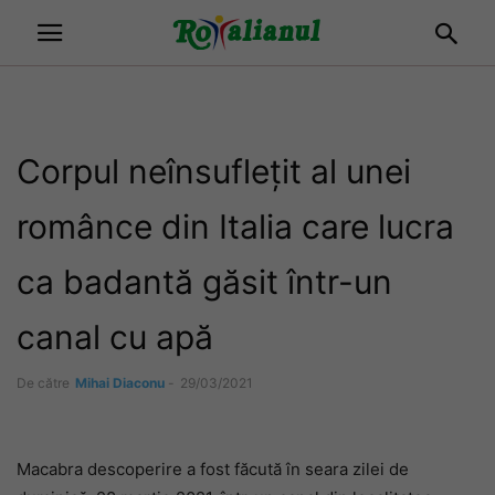
Corpul neînsuflețit al unei
românce din Italia care lucra
ca badantă găsit într-un
canal cu apă
De către
Mihai Diaconu
-
29/03/2021
Macabra descoperire a fost făcută în seara zilei de