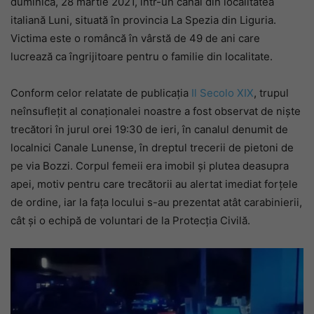
duminică, 28 martie 2021, într-un canal din localitatea
italiană Luni, situată în provincia La Spezia din Liguria.
Victima este o româncă în vârstă de 49 de ani care
lucrează ca îngrijitoare pentru o familie din localitate.
Conform celor relatate de publicația
Il Secolo XIX
, trupul
neînsuflețit al conaționalei noastre a fost observat de niște
trecători în jurul orei 19:30 de ieri, în canalul denumit de
localnici Canale Lunense, în dreptul trecerii de pietoni de
pe via Bozzi. Corpul femeii era imobil și plutea deasupra
apei, motiv pentru care trecătorii au alertat imediat forțele
de ordine, iar la fața locului s-au prezentat atât carabinierii,
cât și o echipă de voluntari de la Protecția Civilă.