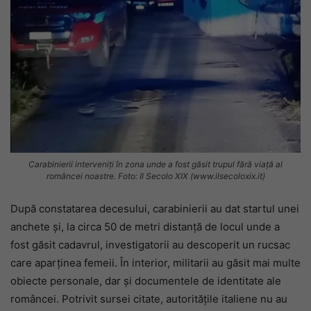
Carabinierii interveniți în zona unde a fost găsit trupul fără viață al
româncei noastre. Foto: Il Secolo XIX (www.ilsecoloxix.it)
După constatarea decesului, carabinierii au dat startul unei
anchete și, la circa 50 de metri distanță de locul unde a
fost găsit cadavrul, investigatorii au descoperit un rucsac
care aparținea femeii. În interior, militarii au găsit mai multe
obiecte personale, dar și documentele de identitate ale
româncei. Potrivit sursei citate, autoritățile italiene nu au