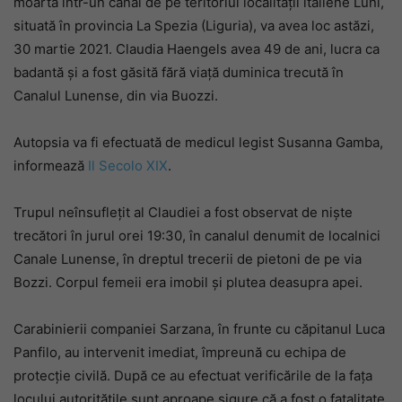
moartă într-un canal de pe teritoriul localității italiene Luni,
situată în provincia La Spezia (Liguria), va avea loc astăzi,
30 martie 2021. Claudia Haengels avea 49 de ani, lucra ca
badantă și a fost găsită fără viață duminica trecută în
Canalul Lunense, din via Buozzi.
Autopsia va fi efectuată de medicul legist Susanna Gamba,
informează
Il Secolo XIX
.
Trupul neînsuflețit al Claudiei a fost observat de niște
trecători în jurul orei 19:30, în canalul denumit de localnici
Canale Lunense, în dreptul trecerii de pietoni de pe via
Bozzi. Corpul femeii era imobil și plutea deasupra apei.
Carabinierii companiei Sarzana, în frunte cu căpitanul Luca
Panfilo, au intervenit imediat, împreună cu echipa de
protecție civilă. După ce au efectuat verificările de la fața
locului autoritățile sunt aproape sigure că a fost o fatalitate,