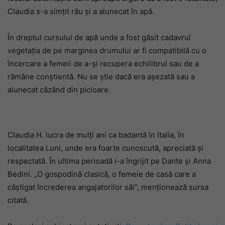
Claudia s-a simțit rău și a alunecat în apă.
În dreptul cursului de apă unde a fost găsit cadavrul
vegetația de pe marginea drumului ar fi compatibilă cu o
încercare a femeii de a-și recupera echilibrul sau de a
rămâne conștientă. Nu se știe dacă era așezată sau a
alunecat căzând din picioare.
Claudia H. lucra de mulți ani ca badantă în Italia, în
localitatea Luni, unde era foarte cunoscută, apreciată și
respectată. În ultima perioadă i-a îngrijit pe Dante și Anna
Bedini. „O gospodină clasică, o femeie de casă care a
câștigat încrederea angajatorilor săi”, menționează sursa
citată.