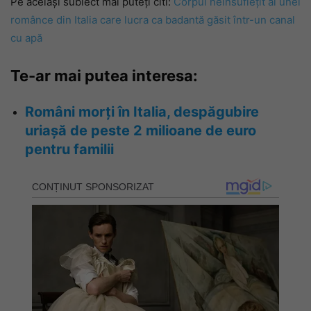
Pe același subiect mai puteți citi:
Corpul neînsuflețit al unei
românce din Italia care lucra ca badantă găsit într-un canal
cu apă
Te-ar mai putea interesa:
Români morți în Italia, despăgubire
uriașă de peste 2 milioane de euro
pentru familii