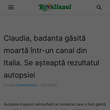
Claudia, badanta găsită
moartă într-un canal din
Italia. Se așteaptă rezultatul
autopsiei
De către
Daniela Stoica
-
30/03/2021
Autopsia trupului neînsuflețit al româncei care a fost găsită