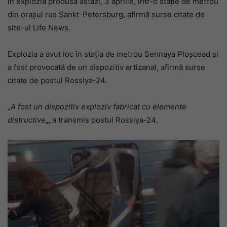
în explozia produsă astăzi, 3 aprilie, într-o staţie de metrou
din oraşul rus Sankt-Petersburg, afirmă surse citate de
site-ul Life News.
Explozia a avut loc în staţia de metrou Sennaya Ploşcead şi
a fost provocată de un dispozitiv artizanal, afirmă surse
citate de postul Rossiya-24.
„
A fost un dispozitiv exploziv fabricat cu elemente
distructive
„,
a transmis postul Rossiya-24.