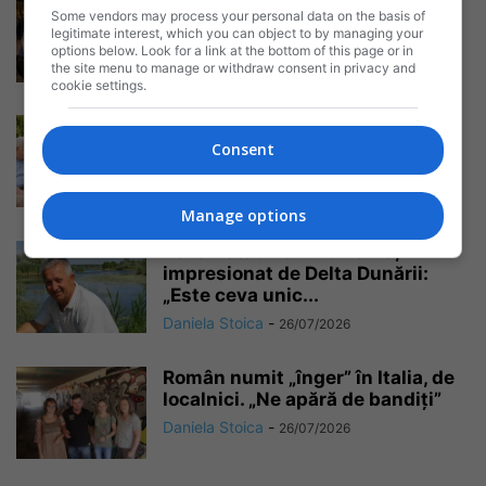
Bătaie cu bâte și pietre în Italia
Some vendors may process your personal data on the basis of
din cauza unei relații...
legitimate interest, which you can object to by managing your
Daniela Stoica
-
options below. Look for a link at the bottom of this page or in
26/07/2026
the site menu to manage or withdraw consent in privacy and
cookie settings.
Badantele românce, tot mai
puține în Italia. „Preferă să
Consent
rămână în...
Daniela Stoica
-
26/07/2026
Manage options
Italian stabilit în România,
impresionat de Delta Dunării:
„Este ceva unic...
Daniela Stoica
-
26/07/2026
Român numit „înger” în Italia, de
localnici. „Ne apără de bandiți”
Daniela Stoica
-
26/07/2026