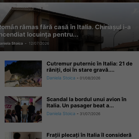
Român rămas fără casă în Italia. Chiriașul i-a
incendiat locuința pentru...
aniela Stoica
-
12/07/2026
Cutremur puternic în Italia: 21 de
răniți, doi în stare gravă....
Daniela Stoica
-
01/08/2026
Scandal la bordul unui avion în
Italia. Un pasager beat a...
Daniela Stoica
-
31/07/2026
Frații plecați în Italia îl consideră