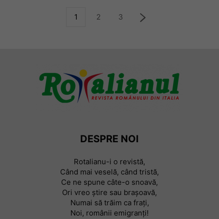
1
2
3
DESPRE NOI
Rotalianu-i o revistă,
Când mai veselă, când tristă,
Ce ne spune câte-o snoavă,
Ori vreo știre sau braşoavă,
Numai să trăim ca frați,
Noi, românii emigranți!