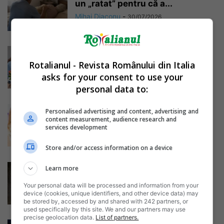
un „ratat” pentru că a...
Mihai Diaconu
-
30/07/2026
Două surori românce din Italia au
absolvit Medicina cu nota
Rotalianul - Revista Românului din Italia
maximă....
asks for your consent to use your
Mihai Diaconu
-
29/07/2026
personal data to:
Mamă româncă de 22 de ani din
Personalised advertising and content, advertising and
Italia, câștigătoarea titlului
content measurement, audience research and
services development
Miss...
Mihai Diaconu
-
28/07/2026
Store and/or access information on a device
Pensia primită de o badantă
Learn more
româncă după 20 de ani de...
Your personal data will be processed and information from your
Daniela Stoica
-
26/07/2026
device (cookies, unique identifiers, and other device data) may
be stored by, accessed by and shared with 242 partners, or
used specifically by this site. We and our partners may use
precise geolocation data.
List of partners.