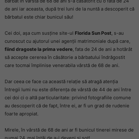
bărbat în vârstă de 68 de ani s-a căsătorit cu o fată de 24
de ani iar aceasta, după trei luni de la nuntă a descoperit că
bărbatul este chiar bunicul său!
Cei doi, așa cum susține site-ul
Florida Sun Post
, s-au
cunoscut cu ajutorul unei agenții matrimoniale după care,
fiind dragoste la prima vedere
, fata de 24 de ani a hotărât
să accepte cererea în căsătorie a bărbatului îndrăgostit
care tocmai împlinise venerabila vârstă de 68 de ani.
Dar ceea ce face ca această relație să atragă atenția
întregii lumi nu este diferența de vârstă de 44 de ani între
cei doi ci o altă particularitate: privind fotografiile comune
au descoperit că de fapt, între ei, ar fi un grad de rudenie
foarte apropiat.
Mirele, în vârstă de 68 de ani ar fi bunicul tinerei mirese de
numai 24, mai întâi de a-i deveni şi soț!