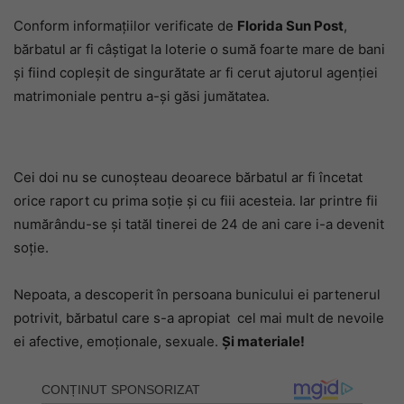
Conform informațiilor verificate de
Florida Sun Post
,
bărbatul ar fi câștigat la loterie o sumă foarte mare de bani
și fiind copleșit de singurătate ar fi cerut ajutorul agenției
matrimoniale pentru a-și găsi jumătatea.
Cei doi nu se cunoșteau deoarece bărbatul ar fi încetat
orice raport cu prima soție și cu fiii acesteia. Iar printre fii
numărându-se și tatăl tinerei de 24 de ani care i-a devenit
soție.
Nepoata, a descoperit în persoana bunicului ei partenerul
potrivit, bărbatul care s-a apropiat cel mai mult de nevoile
ei afective, emoționale, sexuale.
Și materiale!