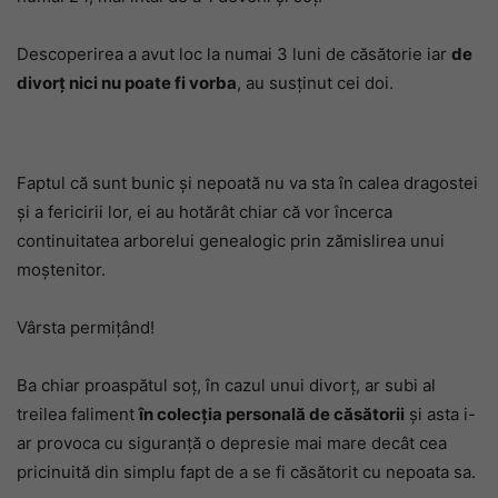
Descoperirea a avut loc la numai 3 luni de căsătorie iar
de
divorț nici nu poate fi vorba
, au susținut cei doi.
Faptul că sunt bunic și nepoată nu va sta în calea dragostei
și a fericirii lor, ei au hotărât chiar că vor încerca
continuitatea arborelui genealogic prin zămislirea unui
moștenitor.
Vârsta permițând!
Ba chiar proaspătul soț, în cazul unui divorț, ar subi al
treilea faliment
în colecția personală de căsătorii
și asta i-
ar provoca cu siguranță o depresie mai mare decât cea
pricinuită din simplu fapt de a se fi căsătorit cu nepoata sa.