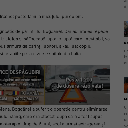
an
de
 trăsnet peste familia micuțului pui de om.
gnostic de părinții lui Bogdănel. Dar au înțeles repede
 tristețea și să înceapă lupta, o luptă care, inevitabil, va
Da
us armura de părinți iubitori, și-au luat copilul
Un
i terapiile pe la diverse spitale din Italia.
în
nu
Mi
Un
Siena, Bogdănel a suferit o operație pentru eliminarea
re
iului stâng, care era afectat, după care a fost supus
pr
mioterapiei timp de 6 luni, apoi a urmat extragerea și
co