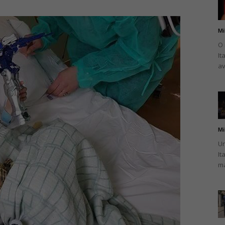
Mi
O 
It
românului
av
din
Mi
Un
It
ma
Italia