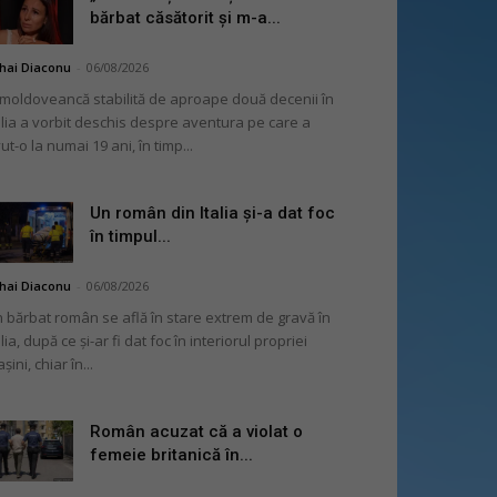
bărbat căsătorit și m-a...
hai Diaconu
-
06/08/2026
moldoveancă stabilită de aproape două decenii în
alia a vorbit deschis despre aventura pe care a
ut-o la numai 19 ani, în timp...
Un român din Italia și-a dat foc
în timpul...
hai Diaconu
-
06/08/2026
 bărbat român se află în stare extrem de gravă în
alia, după ce și-ar fi dat foc în interiorul propriei
șini, chiar în...
Român acuzat că a violat o
femeie britanică în...