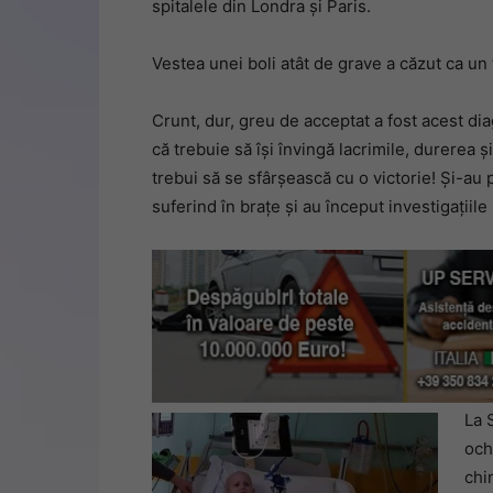
spitalele din Londra și Paris.
Vestea unei boli atât de grave a căzut ca un
Crunt, dur, greu de acceptat a fost acest dia
că trebuie să își învingă lacrimile, durerea și
trebui să se sfârșească cu o victorie! Și-au p
suferind în brațe și au început investigațiile ș
La 
och
chi