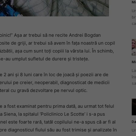
Mi
Un
br
ca
oinic!” Așa ar trebui să ne recite Andrei Bogdan
lipsite de griji, ar trebui să avem în fața noastră un copil
bâtii, așa cum sunt toți copiii la vârsta lui. În schimb,
ne-au umplut sufletul de durere și tristețe.
Mi
La
 ani și 8 luni care în loc de joacă și poezii are de
în
erului pe creier, neoperabil, diagnosticat de medicii
sa
eral cu gravă dezvoltare pe nervul optic.
e a fost examinat pentru prima dată, au urmat tot felul
 Siena, la spitalul ‘Policlinico Le Scotte’ i s-a pus
el este foarte rară, tatăl copilului ne-a spus că ar fi al
Da
pre diagnosticul fiului său au fost trimise și analizate în
Un