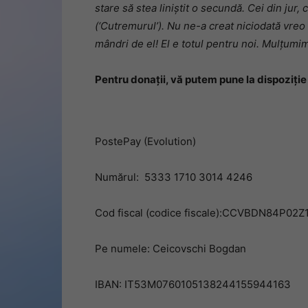
stare să stea liniștit o secundă. Cei din jur, 
(‘Cutremurul’). Nu ne-a creat niciodată vreo
mândri de el! El e totul pentru noi. Mulțumim
Pentru donații, vă putem pune la dispoziți
PostePay (Evolution)
Numărul: 5333 1710 3014 4246
Cod fiscal (codice fiscale):CCVBDN84P02Z
Pe numele: Ceicovschi Bogdan
IBAN: IT53M0760105138244155944163