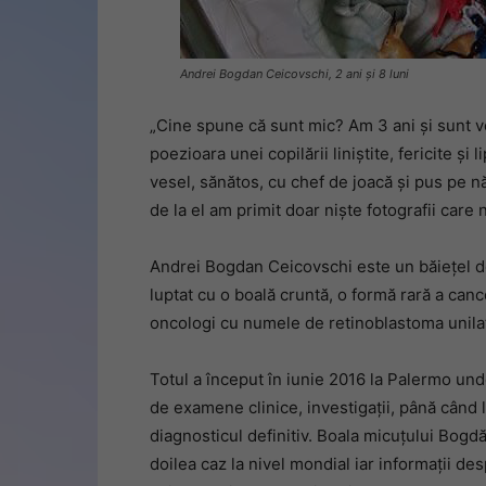
Andrei Bogdan Ceicovschi, 2 ani și 8 luni
„Cine spune că sunt mic? Am 3 ani și sunt v
poezioara unei copilării liniștite, fericite și 
vesel, sănătos, cu chef de joacă și pus pe năz
de la el am primit doar niște fotografii care 
Andrei Bogdan Ceicovschi este un băiețel de 2
luptat cu o boală cruntă, o formă rară a canc
oncologi cu numele de retinoblastoma unilat
Totul a început în iunie 2016 la Palermo und
de examene clinice, investigații, până când la
diagnosticul definitiv. Boala micuțului Bogdăn
doilea caz la nivel mondial iar informații des