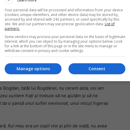
Learn more
Your personal data will be processed and information from your device
(cookies, unique identifiers, and other device data) may be stored by,
accessed by and shared with 242 partners, or used specifically by this
 grea pentru ei, au nevoie de ajutorul nostru, de
Mi
site. We and our partners may use precise geolocation data.
List of
spirituală dar și materială. Nici unul nu poate munci,
partners.
Da
pa
uri, de la o clinică la alta, de la un oraș la altul.
Some vendors may process your personal data on the basis of legitimate
în
interest, which you can object to by managing your options below. Look
dar mai sunt o grămadă de costuri și cheltuieli care se
for a link at the bottom of this page or in the site menu to manage or
rte părinții. Iar bani nu mai sunt. Că nimeni nu e
withdraw consent in privacy and cookie settings.
 o zi la alta, puțini sunt cei care la o vârstă atât de
pună mâna la nevoie. Iar ei, banii i-au terminat dar
Manage options
Consent
 Bogdan, tatăl lui Bogdănel,
nu cerem asta, noi am
ezeu suntem frați și trebuie să ne ajutăm și să ne
ot da o șansă unui suflet nevinovat, unui micuț îngeraș
ă, fiul meu era un copil vioi și plin de viață, nu avea