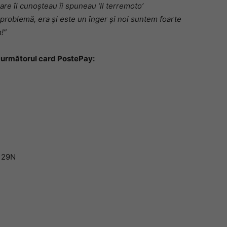
care îl cunoșteau îi spuneau ‘Il terremoto’
 problemă, era și este un înger și noi suntem foarte
!”
e următorul card PostePay:
129N