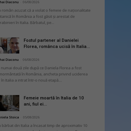
hai Diaconu
-
06/08/2026
 român acuzat că a violat o femeie de naționalitate
itanică în România a fost găsit și arestat de
rabinieri în Italia. Bărbatul, pe...
Fostul partener al Danielei
Florea, românca ucisă în Italia...
hai Diaconu
-
06/08/2026
 numai două zile după ce Daniela Florea a fost
mormântată în România, ancheta privind uciderea
 în Italia a intrat într-o nouă etapă....
Femeie moartă în Italia de 10
ani, fiul ei...
niela Stoica
-
05/08/2026
 bărbat din Italia a încasat timp de aproximativ 10