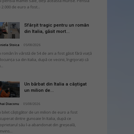
i pensia mamei sale, deși aceasta murise. Pensia
 2.000 de euro a fost...
Sfârșit tragic pentru un român
din Italia, găsit mort...
niela Stoica
-
05/08/2026
 român în vârstă de 54 de ani a fost găsit fără viață
 locuința sa din Italia, după ce vecinii, îngrijorați că
...
Un bărbat din Italia a câștigat
un milion de...
hai Diaconu
-
05/08/2026
 bilet câștigător de un milion de euro a fost
cuperat dintre gunoaie în Italia, după ce
oprietarul său l-a abandonat din greșeală,
nvins...