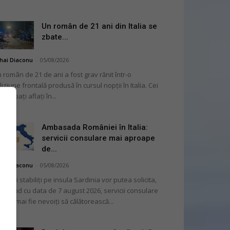
Un român de 21 ani din Italia se
zbate...
hai Diaconu
-
05/08/2026
 român de 21 de ani a fost grav rănit într-o
liziune frontală produsă în cursul nopții în Italia. Cei
i bărbați aflați în...
Ambasada României în Italia:
servicii consulare mai aproape
de...
hai Diaconu
-
05/08/2026
mânii stabiliți pe insula Sardinia vor putea solicita,
cepând cu data de 7 august 2026, servicii consulare
ră să mai fie nevoiți să călătorească...