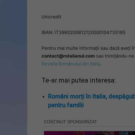
Unicredit
IBAN: IT39X0200812120000104735185
Pentru mai multe informații sau dacă aveți î
contact@rotalianul.com
sau trimițându-ne
Revista Românului din Italia
.
Te-ar mai putea interesa:
Români morți în Italia, despăgub
pentru familii