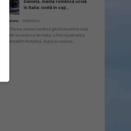
Daniela, mama româncă ucisă
în Italia: lovită în cap...
hai Diaconu
-
04/08/2026
niela Florea, mama româncă găsită moartă în lada
tului din locuința sa din Italia, a fost repatriată și
mormântată în România, după ce oamenii...