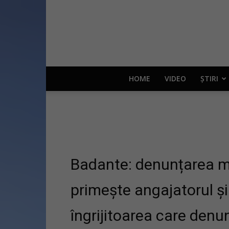
HOME
VIDEO
ȘTIRI
Badante: denunțarea mu
primește angajatorul și
îngrijitoarea care denu