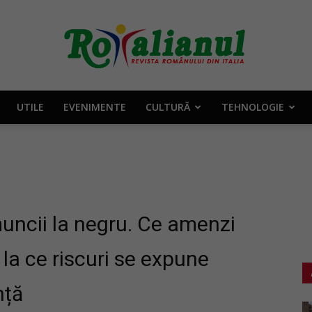
UTILE
EVENIMENTE
CULTURĂ
TEHNOLOGIE
Rotalianul
–
ncii la negru. Ce amenzi
 la ce riscuri se expune
nță
Revista