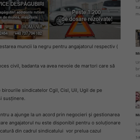
Un
It
ma
estarea muncii la negru pentru angajatorul respectiv (
Mi
Un
oces civil, badanta va avea nevoie de martori care să
br
ca
irourile sindicatelor Cgil, Cisl, Uil, Ugil de pe
și susținere.
ntru a ajunge la un acord prin negocieri și gestionarea
Mi
 care angajatorul nu este disponibil pentru o soluționare
La
în
catură din cadrul sindicatului vor prelua cazul
sa