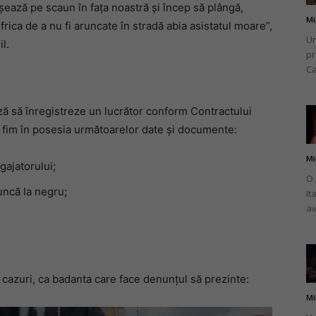
e așează pe scaun în fața noastră și încep să plângă,
Mi
frica de a nu fi aruncate în stradă abia asistatul moare”,
Un
l.
pr
Ca
ă să înregistreze un lucrător conform Contractului
 fim în posesia următoarelor date și documente:
Mi
ajatorului;
O 
uncă la negru;
It
av
cazuri, ca badanta care face denunțul să prezinte:
Mi