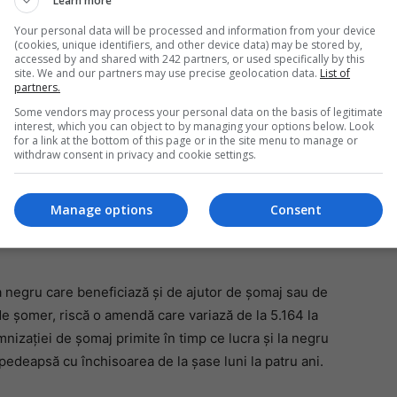
Learn more
Your personal data will be processed and information from your device
expune badanta care denunță un raport de
(cookies, unique identifiers, and other device data) may be stored by,
Mi
accessed by and shared with 242 partners, or used specifically by this
:
site. We and our partners may use precise geolocation data.
List of
Un
partners.
re
ă în afara legii, este considerată victima acestui
Some vendors may process your personal data on the basis of legitimate
pr
interest, which you can object to by managing your options below. Look
 sancțiune în cazul în care se va dovedi că a fost
co
for a link at the bottom of this page or in the site menu to manage or
ă pentru angajator.
withdraw consent in privacy and cookie settings.
a fi sancționată cu amendă, este atunci când se
Manage options
Consent
ație de șomaj în perioada cât a lucrat pentru
a negru care beneficiază și de ajutor de șomaj sau de
 de șomer, riscă o amendă care variază de la 5.164 la
nizației de șomaj primite în timp ce lucra și la negru
pedeapsă cu închisoarea de la șase luni la patru ani.