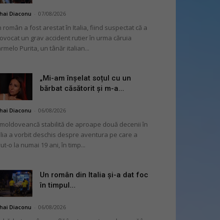
hai Diaconu
-
07/08/2026
 român a fost arestat în Italia, fiind suspectat că a
ovocat un grav accident rutier în urma căruia
rmelo Purita, un tânăr italian...
„Mi-am înșelat soțul cu un
bărbat căsătorit și m-a...
hai Diaconu
-
06/08/2026
moldoveancă stabilită de aproape două decenii în
alia a vorbit deschis despre aventura pe care a
ut-o la numai 19 ani, în timp...
Un român din Italia și-a dat foc
în timpul...
hai Diaconu
-
06/08/2026