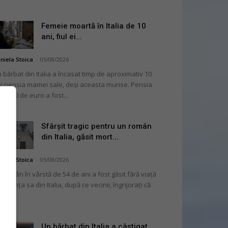
Femeie moartă în Italia de 10
ani, fiul ei...
niela Stoica
-
05/08/2026
 bărbat din Italia a încasat timp de aproximativ 10
i pensia mamei sale, deși aceasta murise. Pensia
 2.000 de euro a fost...
Sfârșit tragic pentru un român
din Italia, găsit mort...
niela Stoica
-
05/08/2026
 român în vârstă de 54 de ani a fost găsit fără viață
 locuința sa din Italia, după ce vecinii, îngrijorați că
...
Un bărbat din Italia a câștigat