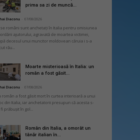
prima sa zi de muncă...
hai Diaconu
-
07/08/2026
se români sunt anchetați în Italia pentru omisiunea
ordării ajutorului, agravată de moartea victimei,
pă decesul unui muncitor moldovean căruia i s-a
cut rău...
Moarte misterioasă în Italia: un
român a fost găsit...
hai Diaconu
-
07/08/2026
 român a fost găsit mort în curtea interioară a unui
oc din Italia, iar anchetatorii presupun că acesta s-
 fi prăbușit în gol...
Român din Italia, a omorât un
tânăr italian în...