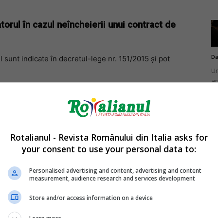
torul în cazul neîncheierii unui contract de
Da
 sunt indicate în decretul-lege nr. 151/2015 și pot
Un
an
de
ază în funcție de durata muncii prestate de badantă:
Rotalianul - Revista Românului din Italia asks for
ucrat fără forme legale până în 30 de zile;
your consent to use your personal data to:
Da
 lucrat fără forme legale între 31 și 60 de zile;
Un
Personalised advertising and content, advertising and content
în
measurement, audience research and services development
a lucrat fără forme legale mai mult de 60 de zile.
nu
Store and/or access information on a device
eancă extracomunitară, cuantumul pedepsei se majorează