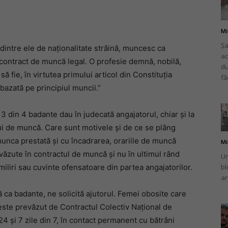
Mi
Șa
dintre ele de naționalitate străină, muncesc ca
ac
românului
un contract de muncă legal. O profesie demnă, nobilă,
du
ă fie, în virtutea primului articol din Constituția
fă
 bazată pe principiul muncii.”
 3 din 4 badante dau în judecată angajatorul, chiar și la
din
lui de muncă. Care sunt motivele și de ce se plâng
unca prestată și cu încadrarea, orariile de muncă
Mi
zute în contractul de muncă și nu în ultimul rând
Un
iliri sau cuvinte ofensatoare din partea angajatorilor.
bl
ar
Italia
ă ca badante, ne solicită ajutorul. Femei obosite care
te prevăzut de Contractul Colectiv Național de
4 și 7 zile din 7, în contact permanent cu bătrâni