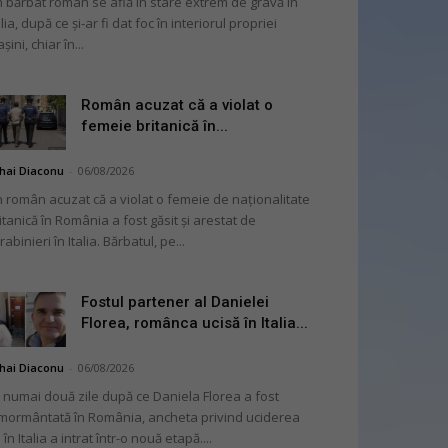
 bărbat român se află în stare extrem de gravă în
alia, după ce și-ar fi dat foc în interiorul propriei
șini, chiar în...
Român acuzat că a violat o
femeie britanică în...
hai Diaconu
-
06/08/2026
 român acuzat că a violat o femeie de naționalitate
itanică în România a fost găsit și arestat de
rabinieri în Italia. Bărbatul, pe...
Fostul partener al Danielei
Florea, românca ucisă în Italia...
hai Diaconu
-
06/08/2026
 numai două zile după ce Daniela Florea a fost
mormântată în România, ancheta privind uciderea
 în Italia a intrat într-o nouă etapă....