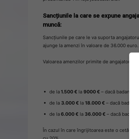
Sancțiunile la care se expune angaja
muncă:
Sancțiunile pe care le va suporta angajatorul
ajunge la amenzi în valoare de 36.000 euro.
Valoarea amenzilor primite de angajator vari
de la
1.500 €
la
9000 €
– dacă badanta a l
de la
3.000 €
la
18.000 €
– dacă badanta a
de la
6.000 €
la
36.000 €
– dacă badanta 
În cazul în care îngrijitoarea este o cetăț
cu 20%.