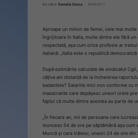
De către
Daniela Stoica
-
18/08/2017
Aproape un milion de femei, cele mai multe 
îngrijitoare în Italia, multe dintre ele fără 
respectată, așa cum orice profesie ar trebui s
italiană: „Italia este o republică democratică
După estimările calculate de sindicatul Cgil,
câțiva ani distanță de la încheierea raportu
badantele? Salariile mici non conforme cu m
masacrante care depășesc uneori orele prevă
faptul că multe dintre acestea au parte de um
„În fiecare an, mii de persoane care lucreaz
muncesc 54 de ore pe săptămână așa cum es
Muncă și care trăiesc, uneori 24 de ore din 2