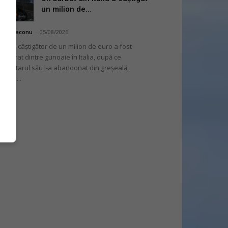
un milion de...
hai Diaconu
-
05/08/2026
 bilet câștigător de un milion de euro a fost
cuperat dintre gunoaie în Italia, după ce
oprietarul său l-a abandonat din greșeală,
nvins...