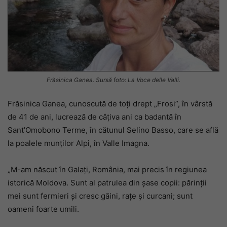
Frăsinica Ganea. Sursă foto: La Voce delle Valli.
Frăsinica Ganea, cunoscută de toți drept „Frosi”, în vârstă
de 41 de ani, lucrează de câțiva ani ca badantă în
Sant’Omobono Terme, în cătunul Selino Basso, care se află
la poalele munților Alpi, în Valle Imagna.
„M-am născut în Galați, România, mai precis în regiunea
istorică Moldova. Sunt al patrulea din șase copii: părinții
mei sunt fermieri și cresc găini, rațe și curcani; sunt
oameni foarte umili.