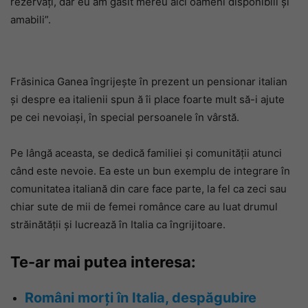
rezervați, dar eu am găsit mereu aici oameni disponibili și
amabili”.
Frăsinica Ganea îngrijește în prezent un pensionar italian
și despre ea italienii spun ă îi place foarte mult să-i ajute
pe cei nevoiași, în special persoanele în vârstă.
Pe lângă aceasta, se dedică familiei și comunității atunci
când este nevoie. Ea este un bun exemplu de integrare în
comunitatea italiană din care face parte, la fel ca zeci sau
chiar sute de mii de femei românce care au luat drumul
străinătății și lucrează în Italia ca îngrijitoare.
Te-ar mai putea interesa:
Români morți în Italia, despăgubire