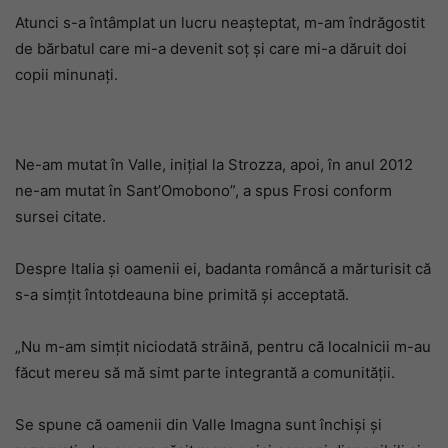
Atunci s-a întâmplat un lucru neașteptat, m-am îndrăgostit
de bărbatul care mi-a devenit soț și care mi-a dăruit doi
copii minunați.
Ne-am mutat în Valle, inițial la Strozza, apoi, în anul 2012
ne-am mutat în Sant’Omobono”, a spus Frosi conform
sursei citate.
Despre Italia și oamenii ei, badanta româncă a mărturisit că
s-a simțit întotdeauna bine primită și acceptată.
„Nu m-am simțit niciodată străină, pentru că localnicii m-au
făcut mereu să mă simt parte integrantă a comunității.
Se spune că oamenii din Valle Imagna sunt închiși și