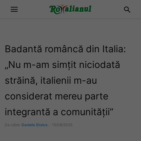
Badantă româncă din Italia:
„Nu m-am simțit niciodată
străină, italienii m-au
considerat mereu parte
integrantă a comunității”
De către
Daniela Stoica
-
15/08/2025