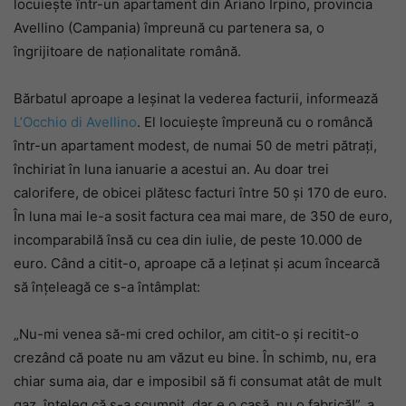
locuiește într-un apartament din Ariano Irpino, provincia
Avellino (Campania) împreună cu partenera sa, o
îngrijitoare de naționalitate română.
Bărbatul aproape a leșinat la vederea facturii, informează
L’Occhio di Avellino
. El locuiește împreună cu o româncă
într-un apartament modest, de numai 50 de metri pătrați,
închiriat în luna ianuarie a acestui an. Au doar trei
calorifere, de obicei plătesc facturi între 50 și 170 de euro.
În luna mai le-a sosit factura cea mai mare, de 350 de euro,
incomparabilă însă cu cea din iulie, de peste 10.000 de
euro. Când a citit-o, aproape că a leținat și acum încearcă
să înțeleagă ce s-a întâmplat:
„Nu-mi venea să-mi cred ochilor, am citit-o și recitit-o
crezând că poate nu am văzut eu bine. În schimb, nu, era
chiar suma aia, dar e imposibil să fi consumat atât de mult
gaz, înțeleg că s-a scumpit, dar e o casă, nu o fabrică!”, a