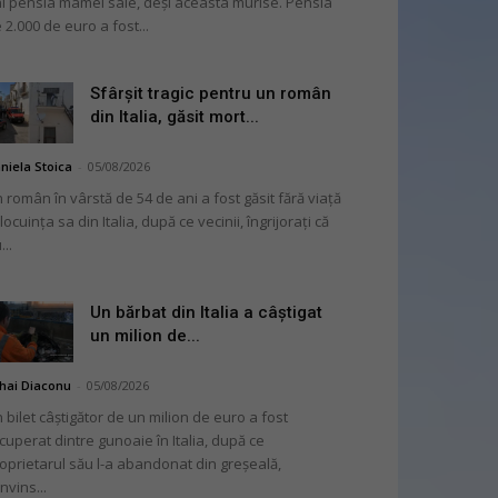
i pensia mamei sale, deși aceasta murise. Pensia
 2.000 de euro a fost...
Sfârșit tragic pentru un român
din Italia, găsit mort...
niela Stoica
-
05/08/2026
 român în vârstă de 54 de ani a fost găsit fără viață
 locuința sa din Italia, după ce vecinii, îngrijorați că
...
Un bărbat din Italia a câștigat
un milion de...
hai Diaconu
-
05/08/2026
 bilet câștigător de un milion de euro a fost
cuperat dintre gunoaie în Italia, după ce
oprietarul său l-a abandonat din greșeală,
nvins...