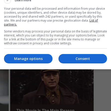
Learn more
Your personal data will be processed and information from your device
(cookies, unique identifiers, and other device data) may be stored by,
accessed by and shared with 242 partners, or used specifically by this
Mi
site. We and our partners may use precise geolocation data.
List of
partners.
Da
pa
Some vendors may process your personal data on the basis of legitimate
în
interest, which you can object to by managing your options below. Look
for a link at the bottom of this page or in the site menu to manage or
withdraw consent in privacy and cookie settings.
Manage options
Consent