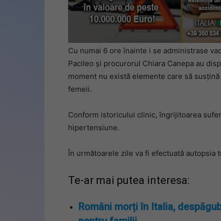
Cu numai 6 ore înainte i se administrase va
Pacileo și procurorul Chiara Canepa au dispus
moment nu există elemente care să susțină o
femeii.
Conform istoricului clinic, îngrijitoarea sufe
hipertensiune.
În următoarele zile va fi efectuată autopsia t
Te-ar mai putea interesa:
Români morți în Italia, despăgub