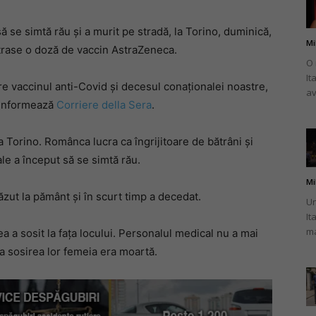
 se simtă rău și a murit pe stradă, la Torino, duminică,
Mi
strase o doză de vaccin AstraZeneca.
O 
It
românului
tre vaccinul anti-Covid și decesul conaționalei noastre,
av
, informează
Corriere della Sera
.
 Torino. Românca lucra ca îngrijitoare de bătrâni și
ale a început să se simtă rău.
din
Mi
căzut la pământ și în scurt timp a decedat.
Un
It
ma
ea a sosit la fața locului. Personalul medical nu a mai
 la sosirea lor femeia era moartă.
Italia