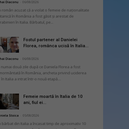
hai Diaconu
-
06/08/2026
 român acuzat că a violat o femeie de naționalitate
itanică în România a fost găsit și arestat de
rabinieri în Italia. Bărbatul, pe...
Fostul partener al Danielei
Florea, românca ucisă în Italia...
hai Diaconu
-
06/08/2026
 numai două zile după ce Daniela Florea a fost
mormântată în România, ancheta privind uciderea
 în Italia a intrat într-o nouă etapă....
Femeie moartă în Italia de 10
ani, fiul ei...
niela Stoica
-
05/08/2026
 bărbat din Italia a încasat timp de aproximativ 10