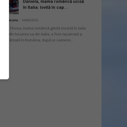
Daniela, mama româncă ucisă
în Italia: lovită în cap...
hai Diaconu
-
04/08/2026
niela Florea, mama româncă găsită moartă în lada
tului din locuința sa din Italia, a fost repatriată și
mormântată în România, după ce oamenii...