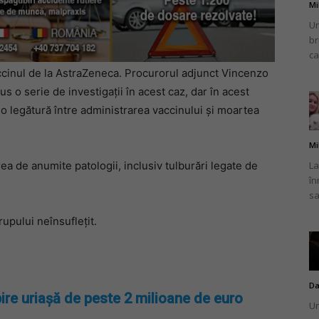
Mi
Un
br
ca
ccinul de la AstraZeneca. Procurorul adjunct Vincenzo
 o serie de investigații în acest caz, dar în acest
 legătură între administrarea vaccinului și moartea
Mi
La
rea de anumite patologii, inclusiv tulburări legate de
în
sa
rupului neînsuflețit.
Da
ire uriașă de peste 2 milioane de euro
Un