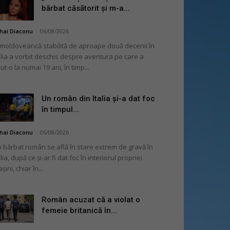
bărbat căsătorit și m-a...
hai Diaconu
-
06/08/2026
moldoveancă stabilită de aproape două decenii în
alia a vorbit deschis despre aventura pe care a
ut-o la numai 19 ani, în timp...
Un român din Italia și-a dat foc
în timpul...
hai Diaconu
-
06/08/2026
 bărbat român se află în stare extrem de gravă în
alia, după ce și-ar fi dat foc în interiorul propriei
șini, chiar în...
Român acuzat că a violat o
femeie britanică în...