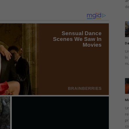
an
de
Da
Un
în
nu
Mi
Un
re
pr
co