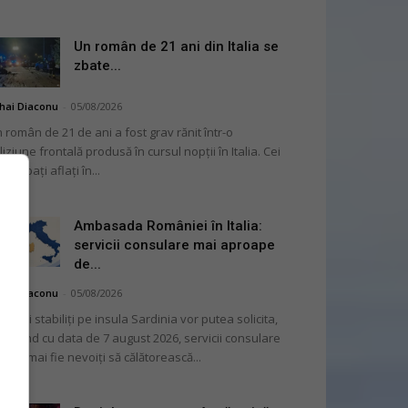
Un român de 21 ani din Italia se
zbate...
hai Diaconu
-
05/08/2026
 român de 21 de ani a fost grav rănit într-o
liziune frontală produsă în cursul nopții în Italia. Cei
i bărbați aflați în...
Ambasada României în Italia:
servicii consulare mai aproape
de...
hai Diaconu
-
05/08/2026
mânii stabiliți pe insula Sardinia vor putea solicita,
cepând cu data de 7 august 2026, servicii consulare
ră să mai fie nevoiți să călătorească...