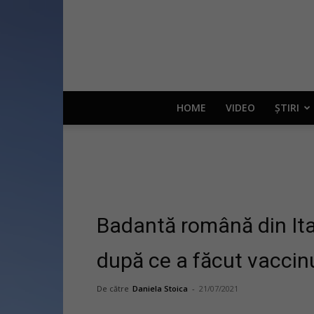
HOME
VIDEO
ȘTIRI
Badantă română din Ital
după ce a făcut vaccin
De către
Daniela Stoica
-
21/07/2021