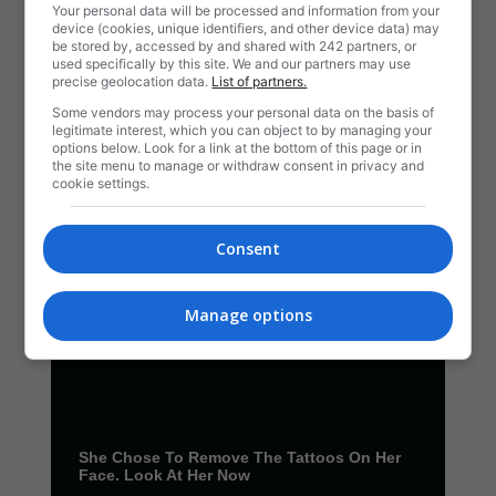
Your personal data will be processed and information from your
device (cookies, unique identifiers, and other device data) may
be stored by, accessed by and shared with 242 partners, or
used specifically by this site. We and our partners may use
precise geolocation data.
List of partners.
Some vendors may process your personal data on the basis of
legitimate interest, which you can object to by managing your
options below. Look for a link at the bottom of this page or in
the site menu to manage or withdraw consent in privacy and
cookie settings.
Consent
Manage options