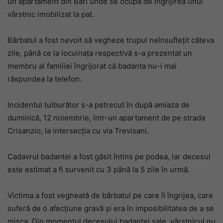
un apartament din Bari unde se ocupa de îngrijirea unui
vârstnic imobilizat la pat.
Bărbatul a fost nevoit să vegheze trupul neînsuflețit câteva
zile, până ce la locuinața respectivă s-a prezentat un
membru al familiei îngrijorat că badanta nu-i mai
răspundea la telefon.
Incidentul tulburător s-a petrecut în după amiaza de
duminică, 12 noiembrie, într-un apartament de pe strada
Crisanzio, la intersecția cu via Trevisani.
Cadavrul badantei a fost găsit întins pe podea, iar decesul
este estimat a fi survenit cu 3 până la 5 zile în urmă.
Victima a fost vegheată de bărbatul pe care îl îngrijea, care
suferă de o afecțiune gravă și era în imposibilitatea de a se
mișca. Din momentul decesului badantei sale, vârstnicul nu