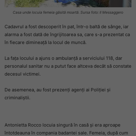
Casa unde locuia femeia găsită moartă. Sursa foto: Il Messaggero
Cadavrul a fost descoperit în pat, într-o baltă de sânge, iar
alarma a fost dată de îngrijitoarea sa, care s-a prezentat ca
în fiecare dimineață la locul de muncă.
La faţa locului a ajuns o ambulanţă a serviciului 118, dar
personalul sanitar nu a putut face altceva decât să constate
decesul victimei.
De asemenea, au fost prezenți agenți ai Poliției și
criminaliștii.
Antonietta Rocco locuia singură în casă și era aproape
întotdeauna în compania badantei sale. Femeia, după cum