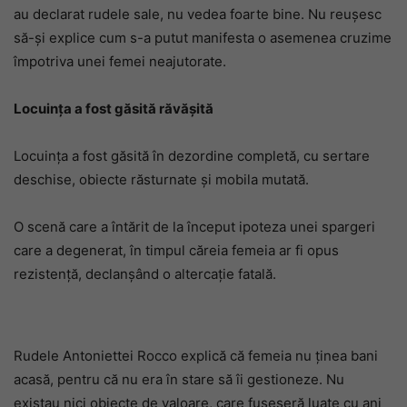
au declarat rudele sale, nu vedea foarte bine. Nu reușesc
să-și explice cum s-a putut manifesta o asemenea cruzime
împotriva unei femei neajutorate.
Locuința a fost găsită răvășită
Locuinţa a fost găsită în dezordine completă, cu sertare
deschise, obiecte răsturnate şi mobila mutată.
O scenă care a întărit de la început ipoteza unei spargeri
care a degenerat, în timpul căreia femeia ar fi opus
rezistenţă, declanşând o altercaţie fatală.
Rudele Antoniettei Rocco explică că femeia nu ţinea bani
acasă, pentru că nu era în stare să îi gestioneze. Nu
existau nici obiecte de valoare, care fuseseră luate cu ani