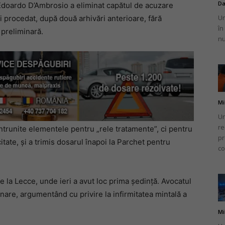
Da
 Edoardo D’Ambrosio a eliminat capătul de acuzare
Un
fi procedat, după două arhivări anterioare, fără
în
 preliminară.
nu
Mi
Un
re
întrunite elementele pentru „rele tratamente”, ci pentru
pr
ate, și a trimis dosarul înapoi la Parchet pentru
co
de la Lecce, unde ieri a avut loc prima ședință. Avocatul
iminare, argumentând cu privire la infirmitatea mintală a
Mi