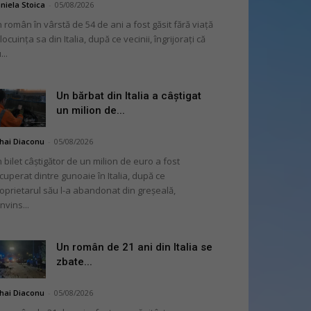
niela Stoica
-
05/08/2026
 român în vârstă de 54 de ani a fost găsit fără viață
 locuința sa din Italia, după ce vecinii, îngrijorați că
...
Un bărbat din Italia a câștigat
un milion de...
hai Diaconu
-
05/08/2026
 bilet câștigător de un milion de euro a fost
cuperat dintre gunoaie în Italia, după ce
oprietarul său l-a abandonat din greșeală,
nvins...
Un român de 21 ani din Italia se
zbate...
hai Diaconu
-
05/08/2026