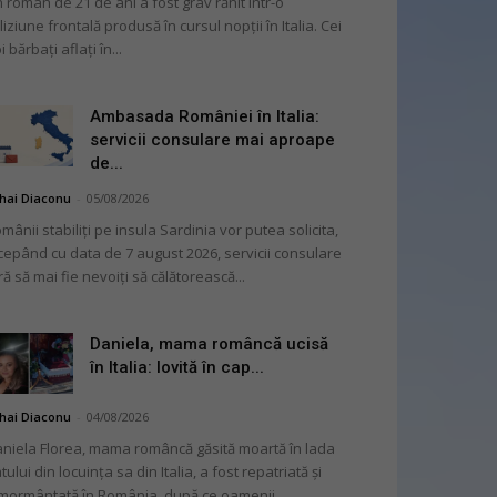
 român de 21 de ani a fost grav rănit într-o
liziune frontală produsă în cursul nopții în Italia. Cei
i bărbați aflați în...
Ambasada României în Italia:
servicii consulare mai aproape
de...
hai Diaconu
-
05/08/2026
mânii stabiliți pe insula Sardinia vor putea solicita,
cepând cu data de 7 august 2026, servicii consulare
ră să mai fie nevoiți să călătorească...
Daniela, mama româncă ucisă
în Italia: lovită în cap...
hai Diaconu
-
04/08/2026
niela Florea, mama româncă găsită moartă în lada
tului din locuința sa din Italia, a fost repatriată și
mormântată în România, după ce oamenii...