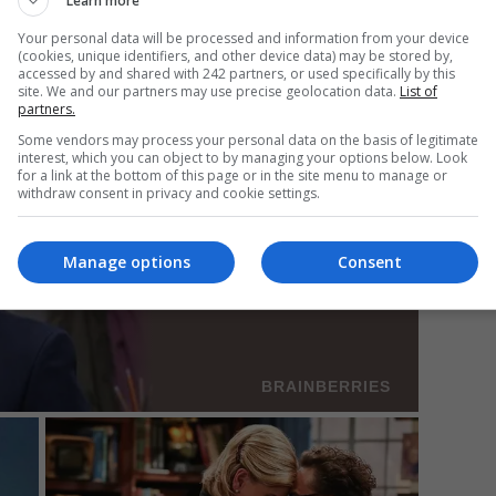
Learn more
Your personal data will be processed and information from your device
(cookies, unique identifiers, and other device data) may be stored by,
accessed by and shared with 242 partners, or used specifically by this
Mi
site. We and our partners may use precise geolocation data.
List of
partners.
Un
în
Some vendors may process your personal data on the basis of legitimate
interest, which you can object to by managing your options below. Look
for a link at the bottom of this page or in the site menu to manage or
withdraw consent in privacy and cookie settings.
Manage options
Consent