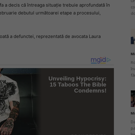
Un
 a decis că întreaga situație trebuie aprofundată în
co
februarie debutul următoarei etape a procesului,
do
epoată a defunctei, reprezentată de avocata Laura
Mi
Ro
în
fă
Mi
Da
pa
în