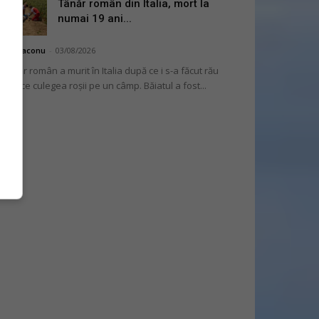
Tânăr român din Italia, mort la
numai 19 ani...
hai Diaconu
-
03/08/2026
 tânăr român a murit în Italia după ce i s-a făcut rău
 timp ce culegea roșii pe un câmp. Băiatul a fost...