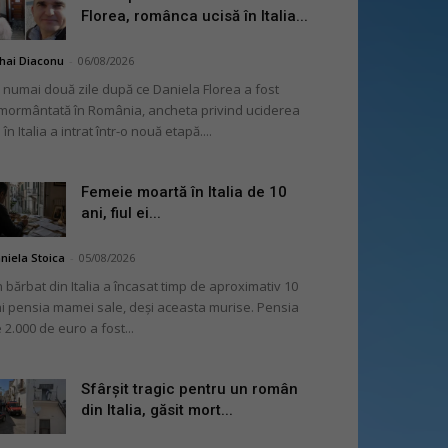
Florea, românca ucisă în Italia...
hai Diaconu
-
06/08/2026
 numai două zile după ce Daniela Florea a fost
mormântată în România, ancheta privind uciderea
 în Italia a intrat într-o nouă etapă....
Femeie moartă în Italia de 10
ani, fiul ei...
niela Stoica
-
05/08/2026
 bărbat din Italia a încasat timp de aproximativ 10
i pensia mamei sale, deși aceasta murise. Pensia
 2.000 de euro a fost...
Sfârșit tragic pentru un român
din Italia, găsit mort...