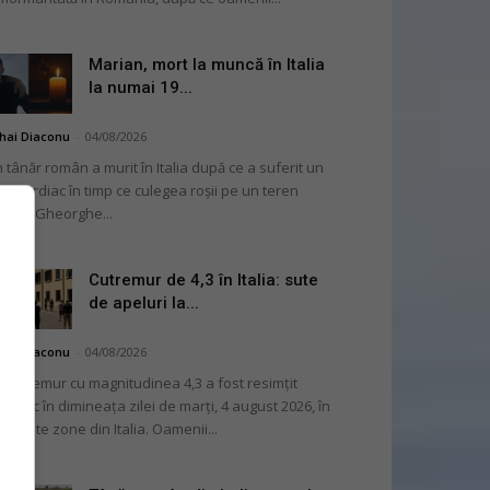
Marian, mort la muncă în Italia
la numai 19...
hai Diaconu
-
04/08/2026
 tânăr român a murit în Italia după ce a suferit un
op cardiac în timp ce culegea roșii pe un teren
ricol. Gheorghe...
Cutremur de 4,3 în Italia: sute
de apeluri la...
hai Diaconu
-
04/08/2026
 cutremur cu magnitudinea 4,3 a fost resimțit
ternic în dimineața zilei de marți, 4 august 2026, în
i multe zone din Italia. Oamenii...