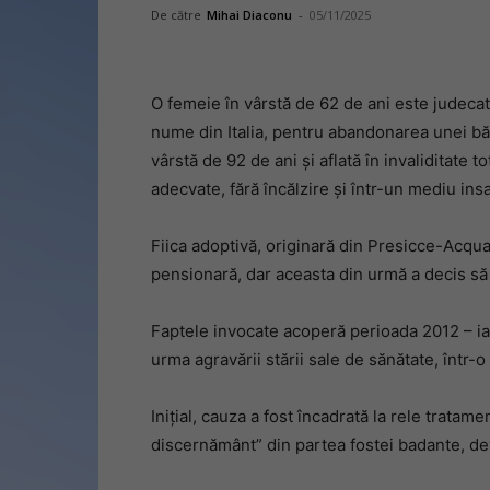
De către
Mihai Diaconu
-
05/11/2025
O femeie în vârstă de 62 de ani este judecat
nume din Italia, pentru abandonarea unei băt
vârstă de 92 de ani și aflată în invaliditate tot
adecvate, fără încălzire și într-un mediu ins
Fiica adoptivă, originară din Presicce-Acqua
pensionară, dar aceasta din urmă a decis să 
Faptele invocate acoperă perioada 2012 – ian
urma agravării stării sale de sănătate, într-
Inițial, cauza a fost încadrată la rele trata
discernământ” din partea fostei badante, dev