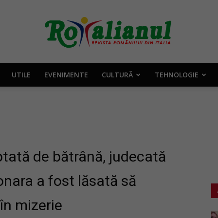
UTILE
EVENIMENTE
CULTURĂ
TEHNOLOGIE
Rotalianul
–
ptată de bătrână, judecată
nara a fost lăsată să
 în mizerie
Revista