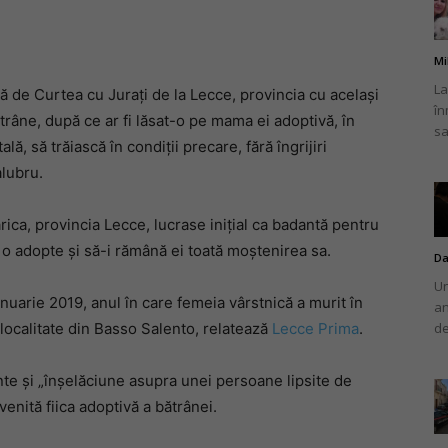
Mi
La
ă de Curtea cu Jurați de la Lecce, provincia cu același
în
românului
râne, după ce ar fi lăsat-o pe mama ei adoptivă, în
sa
ală, să trăiască în condiții precare, fără îngrijiri
alubru.
rica, provincia Lecce, lucrase inițial ca badantă pentru
din
o adopte și să-i rămână ei toată moștenirea sa.
Da
Un
uarie 2019, anul în care femeia vârstnică a murit în
an
o localitate din Basso Salento, relatează
Lecce Prima
.
de
Italia
mente și „înșelăciune asupra unei persoane lipsite de
enită fiica adoptivă a bătrânei.