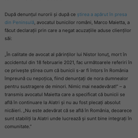
După denunțul nurorii și după ce
știrea a apărut în presa
din Peninsulă
, avocatul bunicilor români, Marco Maietta, a
făcut declarații prin care a negat acuzațiile aduse clienților
săi:
„În calitate de avocat al părinților lui Nistor Ionuț, mort în
accidentul din 18 februarie 2021, fac următoarele referiri în
ce privește știrea cum că bunicii s-ar fi întors în România
împreună cu nepoțica, fiind denunțați de nora dumnealor
pentru sustragere de minori. Nimic mai neadevărat!” – a
transmis avocatul Maietta care a specificat că bunicii se
află în continuare la Alatri și nu au fost plecați absolut
nicăieri. „Nu este adevărat că se află în România, deoarece
sunt stabiliți la Alatri unde lucrează și sunt bine integrați în
comunitate.”