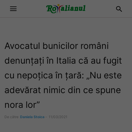
Avocatul bunicilor români
denunțați în Italia că au fugit
cu nepoțica în țară: „Nu este
adevărat nimic din ce spune
nora lor”
De către
Daniela Stoica
-
11/03/2021