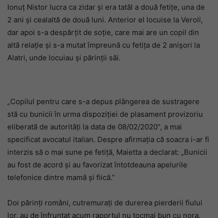
Ionuț Nistor lucra ca zidar și era tatăl a două fetițe, una de
2 ani și cealaltă de două luni. Anterior el locuise la Veroli,
dar apoi s-a despărțit de soție, care mai are un copil din
altă relație și s-a mutat împreună cu fetița de 2 anișori la
Alatri, unde locuiau și părinții săi.
„Copilul pentru care s-a depus plângerea de sustragere
stă cu bunicii în urma dispoziției de plasament provizoriu
eliberată de autorități la data de 08/02/2020”, a mai
specificat avocatul italian. Despre afirmația că soacra i-ar fi
interzis să o mai sune pe fetiță, Maietta a declarat: „Bunicii
au fost de acord și au favorizat întotdeauna apelurile
telefonice dintre mamă și fiică.”
Doi părinți români, cutremurați de durerea pierderii fiului
lor, au de înfruntat acum raportul nu tocmai bun cu nora.