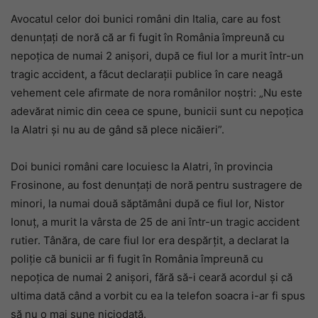
Avocatul celor doi bunici români din Italia, care au fost
denunțați de noră că ar fi fugit în România împreună cu
nepoțica de numai 2 anișori, după ce fiul lor a murit într-un
tragic accident, a făcut declarații publice în care neagă
vehement cele afirmate de nora românilor noștri: „Nu este
adevărat nimic din ceea ce spune, bunicii sunt cu nepoțica
la Alatri și nu au de gând să plece nicăieri”.
Doi bunici români care locuiesc la Alatri, în provincia
Frosinone, au fost denunțați de noră pentru sustragere de
minori, la numai două săptămâni după ce fiul lor, Nistor
Ionuț, a murit la vârsta de 25 de ani într-un tragic accident
rutier. Tânăra, de care fiul lor era despărțit, a declarat la
poliție că bunicii ar fi fugit în România împreună cu
nepoțica de numai 2 anișori, fără să-i ceară acordul și că
ultima dată când a vorbit cu ea la telefon soacra i-ar fi spus
să nu o mai sune niciodată.