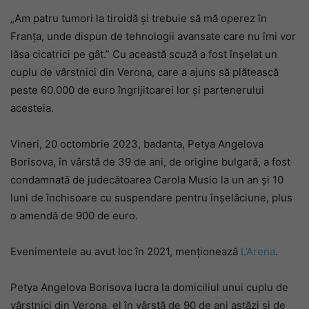
„Am patru tumori la tiroidă și trebuie să mă operez în
Franța, unde dispun de tehnologii avansate care nu îmi vor
lăsa cicatrici pe gât.” Cu această scuză a fost înșelat un
cuplu de vârstnici din Verona, care a ajuns să plătească
peste 60.000 de euro îngrijitoarei lor și partenerului
acesteia.
Vineri, 20 octombrie 2023, badanta, Petya Angelova
Borisova, în vârstă de 39 de ani, de origine bulgară, a fost
condamnată de judecătoarea Carola Musio la un an și 10
luni de închisoare cu suspendare pentru înșelăciune, plus
o amendă de 900 de euro.
Evenimentele au avut loc în 2021, menționează
L’Arena
.
Petya Angelova Borisova lucra la domiciliul unui cuplu de
vârstnici din Verona, el în vârstă de 90 de ani astăzi și de