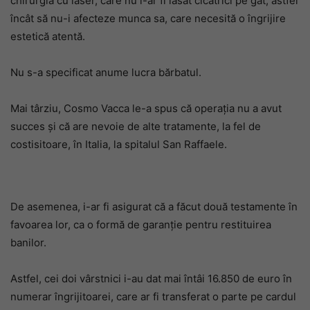
chirurgia cu laser, care nu i-ar fi lăsat cicatrici pe gât, astfel
încât să nu-i afecteze munca sa, care necesită o îngrijire
estetică atentă.
Nu s-a specificat anume lucra bărbatul.
Mai târziu, Cosmo Vacca le-a spus că operația nu a avut
succes și că are nevoie de alte tratamente, la fel de
costisitoare, în Italia, la spitalul San Raffaele.
De asemenea, i-ar fi asigurat că a făcut două testamente în
favoarea lor, ca o formă de garanție pentru restituirea
banilor.
Astfel, cei doi vârstnici i-au dat mai întâi 16.850 de euro în
numerar îngrijitoarei, care ar fi transferat o parte pe cardul