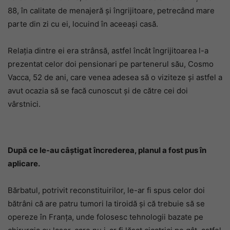
88, în calitate de menajeră și îngrijitoare, petrecând mare
parte din zi cu ei, locuind în aceeași casă.
Relația dintre ei era strânsă, astfel încât îngrijitoarea l-a
prezentat celor doi pensionari pe partenerul său, Cosmo
Vacca, 52 de ani, care venea adesea să o viziteze și astfel a
avut ocazia să se facă cunoscut și de către cei doi
vârstnici.
După ce le-au câștigat încrederea, planul a fost pus în
aplicare.
Bărbatul, potrivit reconstituirilor, le-ar fi spus celor doi
bătrâni că are patru tumori la tiroidă și că trebuie să se
opereze în Franța, unde folosesc tehnologii bazate pe