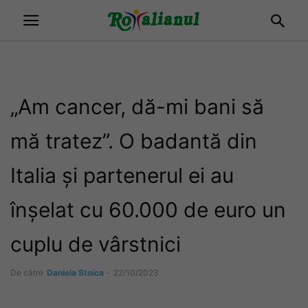
„Am cancer, dă-mi bani să
mă tratez”. O badantă din
Italia și partenerul ei au
înșelat cu 60.000 de euro un
cuplu de vârstnici
De către
Daniela Stoica
-
22/10/2023