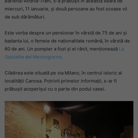
Barletta-Andria-Trani, s-a prăbușit în această seară de
miercuri, 11 ianuarie, și două persoane au fost scoase vii
de sub dărâmături.
Este vorba despre un pensionar în vârstă de 75 de ani și
badanta lui, o femeie de naționalitate română, în vârstă de
60 de ani. Un pompier a fost și el rănit, menționează
La
Gazzetta del Mezzogiorno
.
Clădirea este situată pe via Milano, în centrul istoric al
localității Canosa. Potrivit primelor informații, s-ar fi
prăbușit acoperișul cu o parte din podul casei.