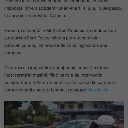
transportată în grave condiții la spital după ce a fost
implicată într-un accident rutier vineri, 4 iulie, în Belpasso,
în apropierea orașului Catania.
Femeia, rezidentă în Motta Sant’Anastasia, conducea un
autoturism Ford Focus, când a pierdut controlul
autovehiculului, izbindu-se de zona îngrădită a unei
companii.
Ca urmare a impactului, conaționala noastră a rămas
încarcerată în mașină, fiind nevoie de intervenția
pompierilor din Paternò pentru a fi scoasă din caroseria
contorsionată a autoturismului, relatează
Newsicilia
.