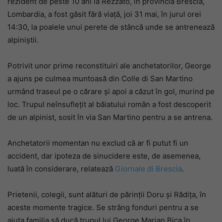
rezident de peste 10 ani la Rezzato, în provincia Brescia,
Lombardia, a fost găsit fără viață, joi 31 mai, în jurul orei
14:30, la poalele unui perete de stâncă unde se antrenează
alpiniștii.
Potrivit unor prime reconstituiri ale anchetatorilor, George
a ajuns pe culmea muntoasă din Colle di San Martino
urmând traseul pe o cărare și apoi a căzut în gol, murind pe
loc. Trupul neînsuflețit al băiatului român a fost descoperit
de un alpinist, sosit în via San Martino pentru a se antrena.
Anchetatorii momentan nu exclud că ar fi putut fi un
accident, dar ipoteza de sinucidere este, de asemenea,
luată în considerare, relatează
Giornale di Brescia
.
Prietenii, colegii, sunt alături de părinții Doru și Rădița, în
aceste momente tragice. Se strâng fonduri pentru a se
ajuta familia să ducă trupul lui George Marian Bica în