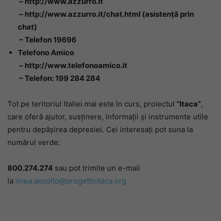
– http://www.azzurro.it
– http://www.azzurro.it/chat.html (asistenţă prin
chat)
– Telefon 19696
Telefono Amico
– http://www.telefonoamico.it
– Telefon: 199 284 284
Tot pe teritoriul Italiei mai este în curs, proiectul
”Itaca”
,
care oferă ajutor, susținere, informații și instrumente utile
pentru depășirea depresiei. Cei interesați pot suna la
numărul verde:
800.274.274
sau pot trimite un e-mail
la
linea.ascolto@progettoitaca.org