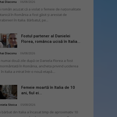
hai Diaconu
-
06/08/2026
 român acuzat că a violat o femeie de naționalitate
itanică în România a fost găsit și arestat de
rabinieri în Italia. Bărbatul, pe...
Fostul partener al Danielei
Florea, românca ucisă în Italia...
hai Diaconu
-
06/08/2026
 numai două zile după ce Daniela Florea a fost
mormântată în România, ancheta privind uciderea
 în Italia a intrat într-o nouă etapă....
Femeie moartă în Italia de 10
ani, fiul ei...
niela Stoica
-
05/08/2026
 bărbat din Italia a încasat timp de aproximativ 10