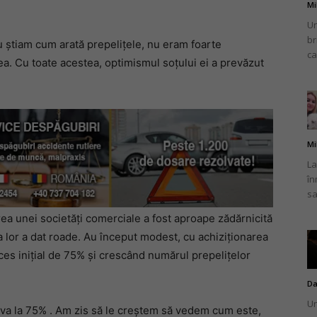
Mi
Un
br
nu știam cum arată prepelițele, nu eram foarte
ca
 ea. Cu toate acestea, optimismul soțului ei a prevăzut
Mi
La
în
sa
rea unei societăți comerciale a fost aproape zădărnicită
 lor a dat roade. Au început modest, cu achiziționarea
es inițial de 75% și crescând numărul prepelițelor
Da
Un
a la 75% . Am zis să le creştem să vedem cum este,