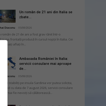
Un român de 21 ani din Italia se
zbate...
hai Diaconu
-
05/08/2026
 român de 21 de ani a fost grav rănit într-o
liziune frontală produsă în cursul nopții în Italia. Cei
i bărbați aflați în...
Ambasada României în Italia:
servicii consulare mai aproape
de...
hai Diaconu
-
05/08/2026
mânii stabiliți pe insula Sardinia vor putea solicita,
cepând cu data de 7 august 2026, servicii consulare
ră să mai fie nevoiți să călătorească...