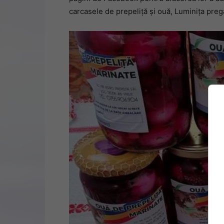
carcasele de prepeliţă şi ouă, Luminiţa preg