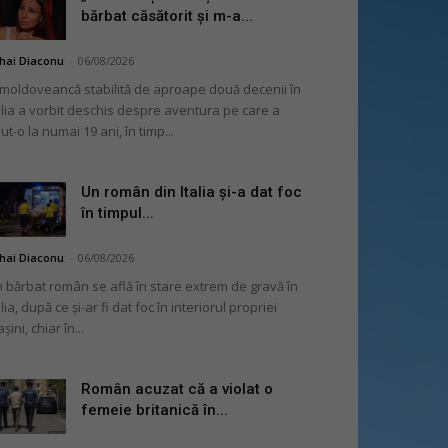
bărbat căsătorit și m-a...
hai Diaconu
-
06/08/2026
moldoveancă stabilită de aproape două decenii în
alia a vorbit deschis despre aventura pe care a
ut-o la numai 19 ani, în timp...
Un român din Italia și-a dat foc
în timpul...
hai Diaconu
-
06/08/2026
 bărbat român se află în stare extrem de gravă în
alia, după ce și-ar fi dat foc în interiorul propriei
șini, chiar în...
Român acuzat că a violat o
femeie britanică în...