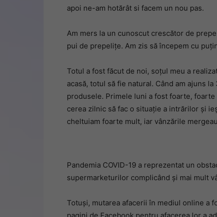
apoi ne-am hotărât si facem un nou pas.
Am mers la un cunoscut crescător de prepe
pui de prepeliţe. Am zis să începem cu puţi
Totul a fost făcut de noi, soţul meu a realiza
acasă, totul să fie natural. Când am ajuns 
produsele. Primele luni a fost foarte, foarte
cerea zilnic să fac o situaţie a intrărilor şi i
cheltuiam foarte mult, iar vânzările mergeau
Pandemia COVID-19 a reprezentat un obstacol
supermarketurilor complicând și mai mult vâ
Totuși, mutarea afacerii în mediul online a 
pagini de Facebook pentru afacerea lor a adus