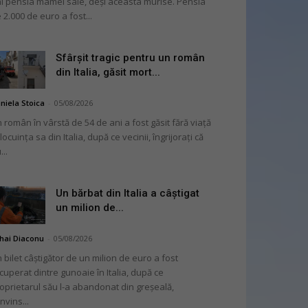
i pensia mamei sale, deși aceasta murise. Pensia
 2.000 de euro a fost...
Sfârșit tragic pentru un român
din Italia, găsit mort...
niela Stoica
-
05/08/2026
 român în vârstă de 54 de ani a fost găsit fără viață
 locuința sa din Italia, după ce vecinii, îngrijorați că
...
Un bărbat din Italia a câștigat
un milion de...
hai Diaconu
-
05/08/2026
 bilet câștigător de un milion de euro a fost
cuperat dintre gunoaie în Italia, după ce
oprietarul său l-a abandonat din greșeală,
nvins...