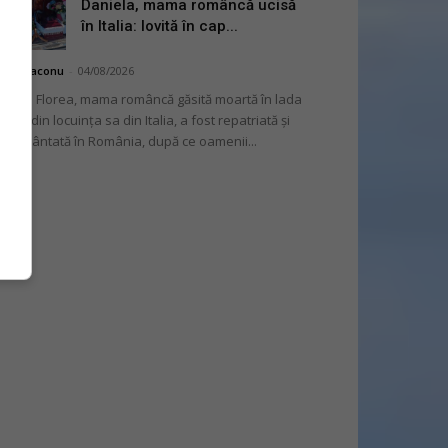
Daniela, mama româncă ucisă
în Italia: lovită în cap...
hai Diaconu
-
04/08/2026
niela Florea, mama româncă găsită moartă în lada
tului din locuința sa din Italia, a fost repatriată și
mormântată în România, după ce oamenii...