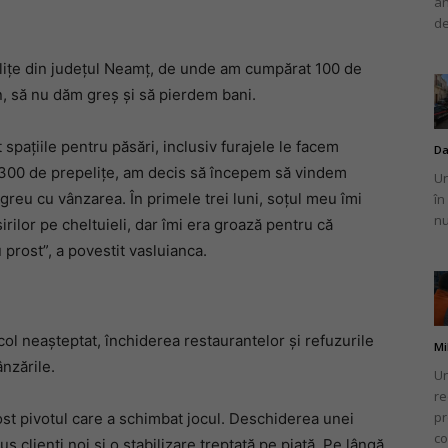
an
de
liţe din judeţul Neamţ, de unde am cumpărat 100 de
n, să nu dăm greş şi să pierdem bani.
t spaţiile pentru păsări, inclusiv furajele le facem
Da
la 300 de prepeliţe, am decis să începem să vindem
Un
 greu cu vânzarea. În primele trei luni, soţul meu îmi
în
nu
eşirilor pe cheltuieli, dar îmi era groază pentru că
 prost”, a povestit vasluianca.
 neașteptat, închiderea restaurantelor și refuzurile
Mi
nzările.
Un
re
pr
fost pivotul care a schimbat jocul. Deschiderea unei
co
 clienți noi și o stabilizare treptată pe piață. Pe lângă