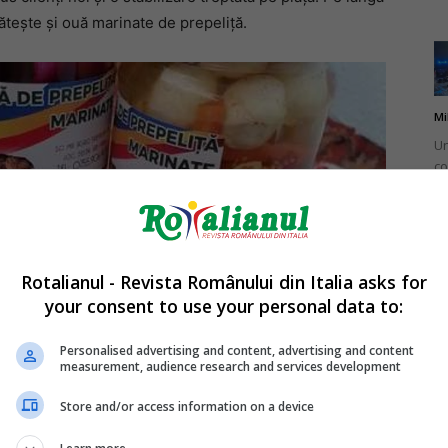
ăteşte şi ouă marinate de prepeliţă.
Mi
Un
co
do
Rotalianul - Revista Românului din Italia asks for
your consent to use your personal data to:
Mi
Ro
Personalised advertising and content, advertising and content
measurement, audience research and services development
în
fă
Store and/or access information on a device