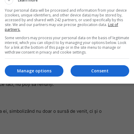
Learn more
Your personal data will be processed and information from your device
(cookies, unique identifiers, and other device data) may be stored by,
accessed by and shared with 242 partners, or used specifically by this
Mi
site. We and our partners may use precise geolocation data.
List of
partners.
Da
pa
este 1.000 de ouă săptămânal. Luminița și soțul ei nu
Some vendors may process your personal data on the basis of legitimate
în
interest, which you can object to by managing your options below. Look
erii și explorarea piețelor internaționale prin
for a link at the bottom of this page or in the site menu to manage or
withdraw consent in privacy and cookie settings.
u construirea unei hale moderne.
ovocările întâmpinate: „Cu multă muncă și ceva economii
Manage options
Consent
ă sunt momente când toată birocrația de care te lovești
e faci, nu poți să renunți.”
 ei, simbolizând nu doar o sursă de venit, ci și o