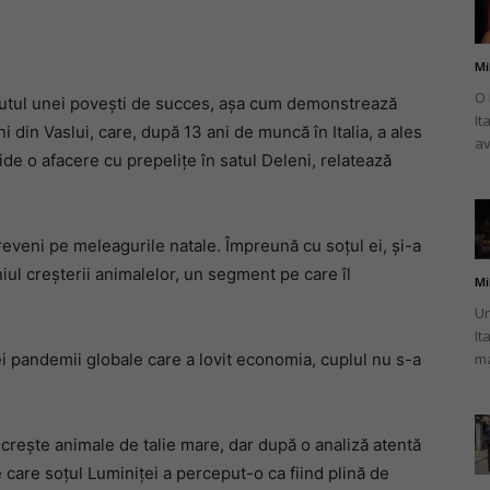
Mi
O 
putul unei povești de succes, așa cum demonstrează
It
românului
 din Vaslui, care, după 13 ani de muncă în Italia, a ales
av
de o afacere cu prepelițe în satul Deleni, relatează
reveni pe meleagurile natale. Împreună cu soțul ei, și-a
din
ul creșterii animalelor, un segment pe care îl
Mi
Un
It
ei pandemii globale care a lovit economia, cuplul nu s-a
ma
Italia
 a crește animale de talie mare, dar după o analiză atentă
 care soțul Luminiței a perceput-o ca fiind plină de