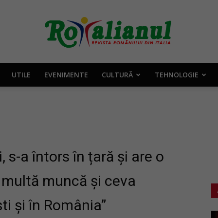
UTILE
EVENIMENTE
CULTURĂ
TEHNOLOGIE
Rotalianul
–
, s-a întors în țară și are o
 multă muncă și ceva
ti și în România”
Revista