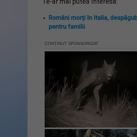
Te-ar mai putea interesa:
Români morți în Italia, despăgub
pentru familii