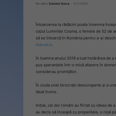
De către
Daniela Stoica
-
07/11/2023
Întoarcerea la rădăcini poate însemna înce
cazul Luminiței Cosma, o femeie de 52 de ani
să se întoarcă în România pentru a-și deschi
Adevărul
.
În toamna anului 2019 a luat hotărârea de a 
pus speranțele într-o mică afacere în domeni
considerau promițător.
În ciuda unei birocrații descurajante și a un
lăsat învins.
Inițial, cei doi români au flirtat cu ideea de
au decis să înceapă cu prepelițele, o nișă pe