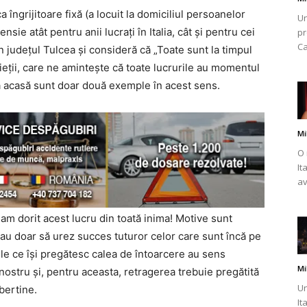
a îngrijitoare fixă (a locuit la domiciliul persoanelor
Un
sie atât pentru anii lucrați în Italia, cât și pentru cei
pr
Ca
n județul Tulcea și consideră că „Toate sunt la timpul
ieții, care ne amintește că toate lucrurile au momentul
erea acasă sunt doar două exemple în acest sens.
Mi
O 
It
av
am dorit acest lucru din toată inima! Motive sunt
reau doar să urez succes tuturor celor care sunt încă pe
le ce își pregătesc calea de întoarcere au sens
Mi
ostru și, pentru aceasta, retragerea trebuie pregătită
Un
bertine.
It