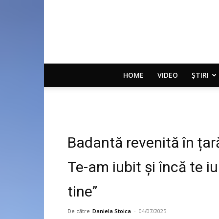
HOME
VIDEO
ȘTIRI
Badantă revenită în țară
Te-am iubit și încă te i
tine”
De către
Daniela Stoica
-
04/07/2025