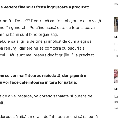
ma
 vedere financiar fosta îngrijitoare a precizat:
rtantă… De ce?? Pentru că am fost obișnuite cu o viață
mâine, în general… Pe când acasă este cu totul altceva.
e și banii sunt bine organizați.
Mi
buie să ai grijă de tine și implicit de cum alegi să
Un
i să renunți, dar ele nu se compară cu bucuria și
br
cului tău sunt mai presus decât grijile…”, a precizat
ca
nu se vor mai întoarce niciodată, dar și pentru
or face cale întoarsă în țara lor natală:
Mi
 de a vă întoarce, vă doresc sănătate și putere de
La
în
asă…
sa
 doresc să aibă un dram de înțelepciune și să își pună