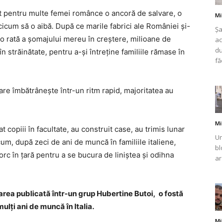
ntat pentru multe femei românce o ancoră de salvare, o
Mi
cicum să o aibă. După ce marile fabrici ale României și-
Șa
i o rată a șomajului mereu în creștere, milioane de
ac
du
 străinătate, pentru a-și întreține familiile rămase în
românului
fă
 care îmbătrânește într-un ritm rapid, majoritatea au
din
Mi
at copiii în facultate, au construit case, au trimis lunar
Un
um, după zeci de ani de muncă în familiile italiene,
bl
torc în țară pentru a se bucura de liniștea și odihna
ar
Italia
starea publicată într-un grup Hubertine Butoi, o fostă
ulți ani de muncă în Italia.
Mi