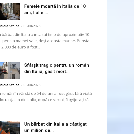
Femeie moartă în Italia de 10
ani, fiul ei...
niela Stoica
-
05/08/2026
 bărbat din Italia a încasat timp de aproximativ 10
i pensia mamei sale, deși aceasta murise. Pensia
 2.000 de euro a fost...
Sfârșit tragic pentru un român
din Italia, găsit mort...
niela Stoica
-
05/08/2026
 român în vârstă de 54 de ani a fost găsit fără viață
 locuința sa din Italia, după ce vecinii, îngrijorați că
...
Un bărbat din Italia a câștigat
un milion de...