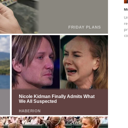
Mi
Un
re
pr
co