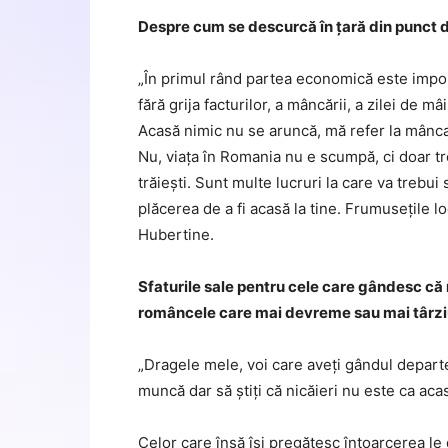
Despre cum se descurcă în țară din punct de
„În primul rând partea economică este impo
fără grija facturilor, a mâncării, a zilei de 
Acasă nimic nu se aruncă, mă refer la mâncar
Nu, viața în Romania nu e scumpă, ci doar tre
trăiești. Sunt multe lucruri la care va trebu
plăcerea de a fi acasă la tine. Frumusețile lo
Hubertine.
Sfaturile sale pentru cele care gândesc că 
româncele care mai devreme sau mai târziu v
„Dragele mele, voi care aveți gândul departe
muncă dar să știți că nicăieri nu este ca ac
Celor care însă își pregătesc întoarcerea le