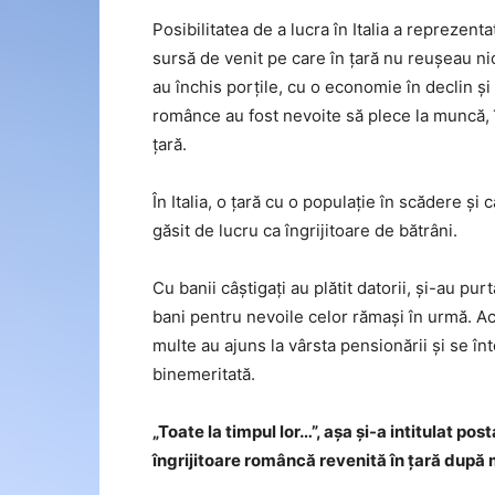
Posibilitatea de a lucra în Italia a repreze
sursă de venit pe care în țară nu reușeau ni
au închis porțile, cu o economie în declin ș
românce au fost nevoite să plece la muncă, în
țară.
În Italia, o țară cu o populație în scădere și
găsit de lucru ca îngrijitoare de bătrâni.
Cu banii câștigați au plătit datorii, și-au purt
bani pentru nevoile celor rămași în urmă. Ac
multe au ajuns la vârsta pensionării și se în
binemeritată.
„Toate la timpul lor…”, așa și-a intitulat po
îngrijitoare româncă revenită în țară după m