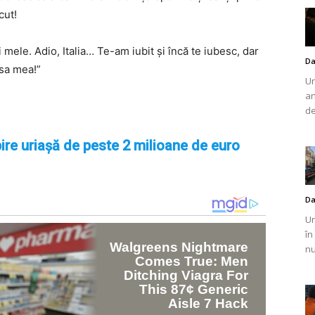
cut!
 mele. Adio, Italia… Te-am iubit și încă te iubesc, dar
Da
asa mea!”
Un
an
de
ire uriașă de peste 2 milioane de euro
Da
Un
în
nu