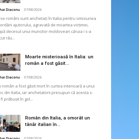
hai Diaconu
-
07/08/2026
se români sunt anchetați în Italia pentru omisiunea
ordării ajutorului, agravată de moartea victimei,
pă decesul unui muncitor moldovean căruia i s-a
cut rău...
Moarte misterioasă în Italia: un
român a fost găsit...
hai Diaconu
-
07/08/2026
 român a fost găsit mort în curtea interioară a unui
oc din Italia, iar anchetatorii presupun că acesta s-
 fi prăbușit în gol...
Român din Italia, a omorât un
tânăr italian în...
hai Diaconu
-
07/08/2026