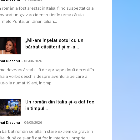
 român a fost arestat în Italia, fiind suspectat că a
ovocat un grav accident rutier în urma căruia
rmelo Purita, un tânăr italian...
„Mi-am înșelat soțul cu un
bărbat căsătorit și m-a...
hai Diaconu
-
06/08/2026
moldoveancă stabilită de aproape două decenii în
alia a vorbit deschis despre aventura pe care a
ut-o la numai 19 ani, în timp...
Un român din Italia și-a dat foc
în timpul...
hai Diaconu
-
06/08/2026
 bărbat român se află în stare extrem de gravă în
alia, după ce și-ar fi dat foc în interiorul propriei