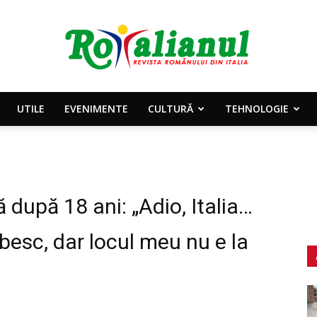
UTILE
EVENIMENTE
CULTURĂ
TEHNOLOGIE
Rotalianul
 după 18 ani: „Adio, Italia…
–
ubesc, dar locul meu nu e la
Revista