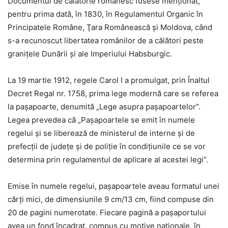
Documentul de călătorie românesc fusese menţionat,
pentru prima dată, în 1830, în Regulamentul Organic în
Principatele Române, Ţara Românească şi Moldova, când
s-a recunoscut libertatea românilor de a călători peste
graniţele Dunării şi ale Imperiului Habsburgic.
La 19 martie 1912, regele Carol I a promulgat, prin Înaltul
Decret Regal nr. 1758, prima lege modernă care se referea
la pașapoarte, denumită „Lege asupra pașapoartelor”.
Legea prevedea că „Pașapoartele se emit în numele
regelui și se liberează de ministerul de interne și de
prefecții de județe și de poliție în condițiunile ce se vor
determina prin regulamentul de aplicare al acestei legi”.
Emise în numele regelui, pașapoartele aveau formatul unei
cărți mici, de dimensiunile 9 cm/13 cm, fiind compuse din
20 de pagini numerotate. Fiecare pagină a pașaportului
avea un fond încadrat, compus cu motive naționale, în