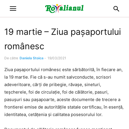
19 martie – Ziua pașaportului
românesc
De către
Daniela Stoica
-
19/03/2021
Ziua pașaportului românesc este sărbătorită, în fiecare an,
la 19 martie. Fie că s-au numit salvconducte, scrisori
adeveritoare, cărţi de pribegie, răvaşe, sineturi,
teşcherele, foi de circulaţie, foi de călătorie, pasuri,
pasuşuri sau paşapoarte, aceste documente de trecere a
frontierei emise de autorităţile statale certificau, în esenţă,
identitatea, cetăţenia şi calitatea posesorului lor.