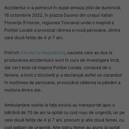
Accidentul s-a petrecut în după-amiaza zilei de duminică,
16 octombrie 2022, în piazza Duomo din orașul italian
Florența (Firenze, regiunea Toscana) unde o mașină a
Poliției Locale a provocat rănirea a nouă persoane, dintre
care două fetițe de 4 și 7 ani.
Potrivit
ziarului La Repubblica
, cauzele care au dus la
producerea accidentului sunt în curs de investigare încă,
dar cert este că mașina Poliției Locale, condusă de o
femeie, a lovit o bicicletă și a declanșat astfel un carambol
în mulțimea de persoane, provocând căderea la pământ a
multora dintre ele.
Ambulanțele sosite la fața locului au transportat apoi o
bătrână de 70 de ani la spital cu cod roșu de urgență, iar pe
cele două fetițe de 4 și 7 ani, precum și alte două femei, cu
cod galben de urgență. Alte patru femei au ajuns la spital