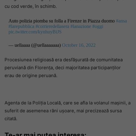
cu cod verde, în schimb.
Auto polizia piomba su folla a Firenze in Piazza duomo
#ansa
#larepubblica
#corrieredellasera
#lanazione
#oggi
pic.twitter.com/kynhuyBiJS
— uellaaaa (@uellaaaaaaa)
October 16, 2022
Procesiunea religioasă era desfășurată de comunitatea
peruviană din Florența, deci majoritatea participanților
erau de origine peruană.
Agenta de la Poliția Locală, care se afla la volanul mașinii, a
suferit de asemenea răni ușoare, mai precizează sursa
citată.
Te-ar mai putea interesa: