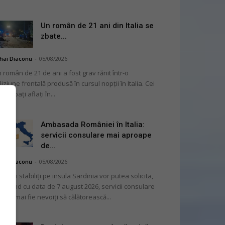
Un român de 21 ani din Italia se
zbate...
hai Diaconu
-
05/08/2026
 român de 21 de ani a fost grav rănit într-o
liziune frontală produsă în cursul nopții în Italia. Cei
i bărbați aflați în...
Ambasada României în Italia:
servicii consulare mai aproape
de...
hai Diaconu
-
05/08/2026
mânii stabiliți pe insula Sardinia vor putea solicita,
cepând cu data de 7 august 2026, servicii consulare
ră să mai fie nevoiți să călătorească...