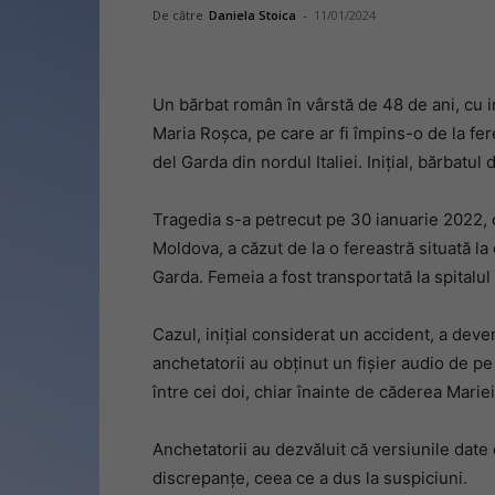
De către
Daniela Stoica
-
11/01/2024
Un bărbat român în vârstă de 48 de ani, cu in
Maria Roșca, pe care ar fi împins-o de la fer
del Garda din nordul Italiei. Inițial, bărbatu
Tragedia s-a petrecut pe 30 ianuarie 2022, c
Moldova, a căzut de la o fereastră situată la
Garda. Femeia a fost transportată la spitalu
Cazul, inițial considerat un accident, a dev
anchetatorii au obținut un fișier audio de p
între cei doi, chiar înainte de căderea Mariei
Anchetatorii au dezvăluit că versiunile dat
discrepanțe, ceea ce a dus la suspiciuni.