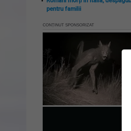
Români morți în Italia, despăgub
pentru familii