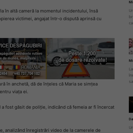
Mi
Un
afla în altă cameră la momentul incidentului, însă
br
opierea victimei, angajat într-o dispută aprinsă cu
ca
Mi
La
în
sa
ură în anchetă, dă de înțeles că Maria se simțea
ntru viața ei.
 a fost găsit de poliție, indicând că femeia ar fi încercat
Da
Un
e, analizând înregistrări video de la camerele de