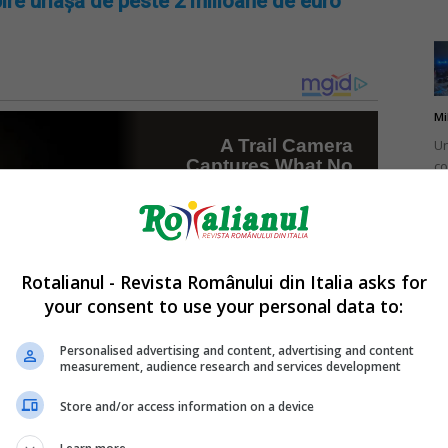
ire uriașă de peste 2 milioane de euro
Mi
Un
co
do
Rotalianul - Revista Românului din Italia asks for
your consent to use your personal data to:
Mi
Ro
Personalised advertising and content, advertising and content
measurement, audience research and services development
în
fă
Store and/or access information on a device