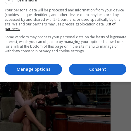
Learn more
Your personal data will be processed and information from your device
(cookies, unique identifiers, and other device data) may be stored by,
accessed by and shared with 242 partners, or used specifically by this
Mi
site. We and our partners may use precise geolocation data.
List of
partners.
Da
pa
Some vendors may process your personal data on the basis of legitimate
în
interest, which you can object to by managing your options below. Look
for a link at the bottom of this page or in the site menu to manage or
withdraw consent in privacy and cookie settings.
Manage options
Consent