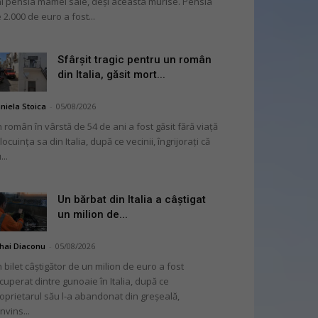
i pensia mamei sale, deși aceasta murise. Pensia
 2.000 de euro a fost...
Sfârșit tragic pentru un român
din Italia, găsit mort...
niela Stoica
-
05/08/2026
 român în vârstă de 54 de ani a fost găsit fără viață
 locuința sa din Italia, după ce vecinii, îngrijorați că
...
Un bărbat din Italia a câștigat
un milion de...
hai Diaconu
-
05/08/2026
 bilet câștigător de un milion de euro a fost
cuperat dintre gunoaie în Italia, după ce
oprietarul său l-a abandonat din greșeală,
nvins...