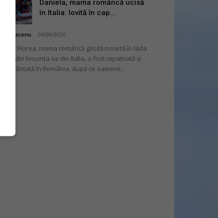
Daniela, mama româncă ucisă
în Italia: lovită în cap...
hai Diaconu
-
04/08/2026
niela Florea, mama româncă găsită moartă în lada
tului din locuința sa din Italia, a fost repatriată și
mormântată în România, după ce oamenii...