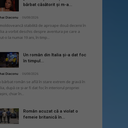
bărbat căsătorit și m-a...
hai Diaconu
-
06/08/2026
moldoveancă stabilită de aproape două decenii în
alia a vorbit deschis despre aventura pe care a
ut-o la numai 19 ani, în timp...
Un român din Italia și-a dat foc
în timpul...
hai Diaconu
-
06/08/2026
 bărbat român se află în stare extrem de gravă în
alia, după ce și-ar fi dat foc în interiorul propriei
șini, chiar în...
Român acuzat că a violat o
femeie britanică în...