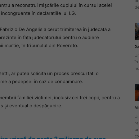
an
ntru a reconstrui mișcările cuplului în cursul acelei
de
incongruențe în declarațiile lui I.G.
Fabrizio De Angelis a cerut trimiterea în judecată a
prezinte în fața judecătorului pentru o audiere
ii martie, în tribunalul din Rovereto.
Da
Un
în
nu
asetti, ar putea solicita un proces prescurtat, o
eime a pedepsei în caz de condamnare.
embrii familiei victimei, inclusiv cei trei copii, pentru a
ces și eventual o despăgubire.
Mi
Un
re
pr
co