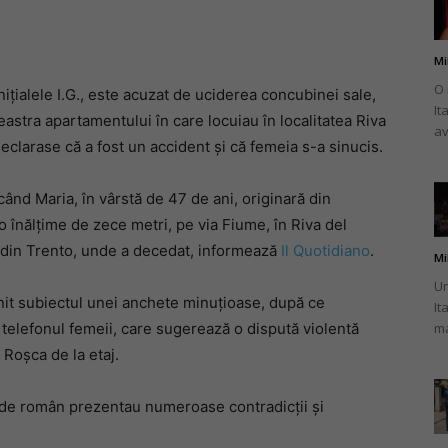
Mi
O 
ițialele I.G., este acuzat de uciderea concubinei sale,
It
românului
eastra apartamentului în care locuiau în localitatea Riva
av
l declarase că a fost un accident și că femeia s-a sinucis.
ând Maria, în vârstă de 47 de ani, originară din
 o înălțime de zece metri, pe via Fiume, în Riva del
din
l din Trento, unde a decedat, informează
Il Quotidiano
.
Mi
Un
enit subiectul unei anchete minuțioase, după ce
It
e telefonul femeii, care sugerează o dispută violentă
ma
 Roșca de la etaj.
Italia
e de român prezentau numeroase contradicții și