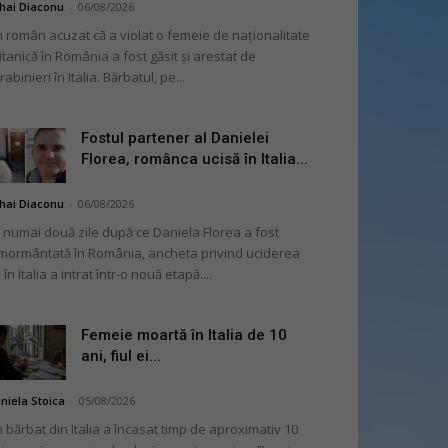
hai Diaconu
-
06/08/2026
 român acuzat că a violat o femeie de naționalitate
itanică în România a fost găsit și arestat de
rabinieri în Italia. Bărbatul, pe...
Fostul partener al Danielei
Florea, românca ucisă în Italia...
hai Diaconu
-
06/08/2026
 numai două zile după ce Daniela Florea a fost
mormântată în România, ancheta privind uciderea
 în Italia a intrat într-o nouă etapă....
Femeie moartă în Italia de 10
ani, fiul ei...
niela Stoica
-
05/08/2026
 bărbat din Italia a încasat timp de aproximativ 10