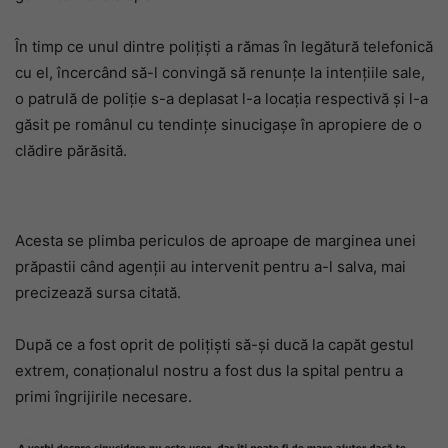
În timp ce unul dintre polițiști a rămas în legătură telefonică
cu el, încercând să-l convingă să renunțe la intențiile sale,
o patrulă de poliție s-a deplasat l-a locația respectivă și l-a
găsit pe românul cu tendințe sinucigașe în apropiere de o
clădire părăsită.
Acesta se plimba periculos de aproape de marginea unei
prăpastii când agenții au intervenit pentru a-l salva, mai
precizează sursa citată.
După ce a fost oprit de polițiști să-și ducă la capăt gestul
extrem, conaționalul nostru a fost dus la spital pentru a
primi îngrijirile necesare.