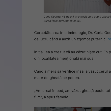
Carla George, 45 de ani, s-a trezit cu o gaură uriașă
Sursă foto: oxfordmail.co.uk.
Cercetătoarea în criminologie, Dr. Carla Geor
de lucru când a auzit un zgomot puternic,
re
Inițial, ea a crezut că au căzut niște cutii 
din localitatea menționată mai sus.
Când a mers să verifice însă, a văzut cerul a
mare de gheață pe podea.
„Am urcat în pod, am văzut gheață peste tot
film”, a spus femeia.