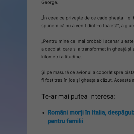
George.
„În ceea ce privește de ce cade gheața – ei b
spunem că nu a venit dintr-o toaletă”, a glumi
„Pentru mine cel mai probabil scenariu este
a decolat, care s-a transformat în gheață și
kilometri altitudine.
Și pe măsură ce avionul a coborât spre pistă 
fi fost tras în jos și gheața a căzut. Aceasta a
Te-ar mai putea interesa:
Români morți în Italia, despăgub
pentru familii