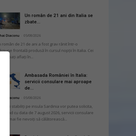
Un român de 21 ani din Italia se
zbate...
hai Diaconu
-
05/08/2026
 român de 21 de ani a fost grav rănit într-o
liziune frontală produsă în cursul nopții în Italia. Cei
i bărbați aflați în...
Ambasada României în Italia:
servicii consulare mai aproape
de...
hai Diaconu
-
05/08/2026
mânii stabiliți pe insula Sardinia vor putea solicita,
cepând cu data de 7 august 2026, servicii consulare
ră să mai fie nevoiți să călătorească...