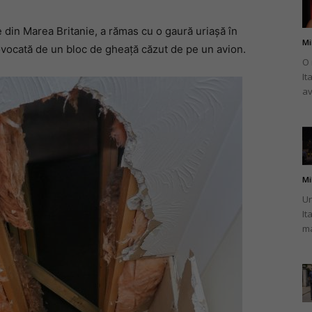
 din Marea Britanie, a rămas cu o gaură uriașă în
Mi
ovocată de un bloc de gheață căzut de pe un avion.
O 
It
românului
av
din
Mi
Un
It
ma
Italia