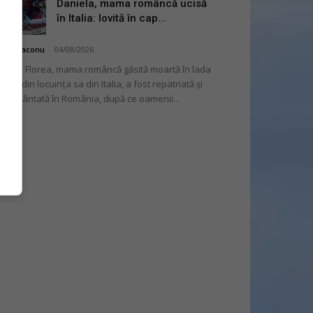
Daniela, mama româncă ucisă
în Italia: lovită în cap...
hai Diaconu
-
04/08/2026
niela Florea, mama româncă găsită moartă în lada
tului din locuința sa din Italia, a fost repatriată și
mormântată în România, după ce oamenii...