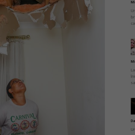
Mi
Un
br
ca
Mi
La
în
sa
Da
Un