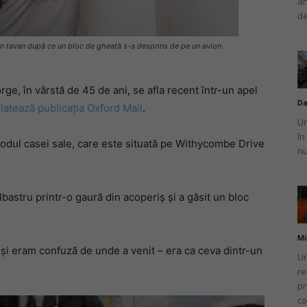
an
de
 în tavan după ce un bloc de gheață s-a desprins de pe un avion.
ge, în vârstă de 45 de ani, se afla recent într-un apel
Da
latează publicația Oxford Mail
.
Un
în
în podul casei sale, care este situată pe Withycombe Drive
nu
lbastru printr-o gaură din acoperiș și a găsit un bloc
Mi
 și eram confuză de unde a venit – era ca ceva dintr-un
Un
re
pr
co