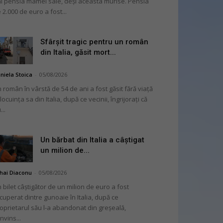
i pensia mamei sale, deși aceasta murise. Pensia
 2.000 de euro a fost...
Sfârșit tragic pentru un român
din Italia, găsit mort...
niela Stoica
-
05/08/2026
 român în vârstă de 54 de ani a fost găsit fără viață
 locuința sa din Italia, după ce vecinii, îngrijorați că
...
Un bărbat din Italia a câștigat
un milion de...
hai Diaconu
-
05/08/2026
 bilet câștigător de un milion de euro a fost
cuperat dintre gunoaie în Italia, după ce
oprietarul său l-a abandonat din greșeală,
nvins...