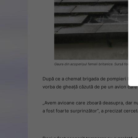
Gaura din acoperișul femeii britanice. Sursă foto: ox
După ce a chemat brigada de pompieri la cas
vorba de gheață căzută de pe un avion care
„Avem avioane care zboară deasupra, dar nu a
a fost foarte surprinzător”, a precizat cercet