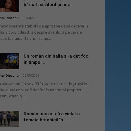
bărbat căsătorit și m-a...
hai Diaconu
-
06/08/2026
moldoveancă stabilită de aproape două decenii în
alia a vorbit deschis despre aventura pe care a
ut-o la numai 19 ani, în timp...
Un român din Italia și-a dat foc
în timpul...
hai Diaconu
-
06/08/2026
 bărbat român se află în stare extrem de gravă în
alia, după ce și-ar fi dat foc în interiorul propriei
șini, chiar în...
Român acuzat că a violat o
femeie britanică în...