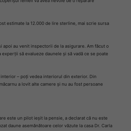
acoperișul femeii va avea nevoie de o reparare
t estimate la 12.000 de lire sterline, mai scrie sursa
și apoi au venit inspectorii de la asigurare. Am făcut o
a experții să evalueze daunele și să vadă ce se poate
terior – poți vedea interiorul din exterior. Din
i măcarnu a lovit alte camere și nu au fost persoane
re este un pilot ieșit la pensie, a declarat că nu este
uzat daune asemănătoare celor văzute la casa Dr. Carla