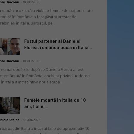
hai Diaconu
-
06/08/2026
 român acuzat că a violat o femeie de naționalitate
itanică în România a fost găsit și arestat de
rabinieri în Italia. Bărbatul, pe...
Fostul partener al Danielei
Florea, românca ucisă în Italia...
hai Diaconu
-
06/08/2026
 numai două zile după ce Daniela Florea a fost
mormântată în România, ancheta privind uciderea
 în Italia a intrat într-o nouă etapă....
Femeie moartă în Italia de 10
ani, fiul ei...
niela Stoica
-
05/08/2026
 bărbat din Italia a încasat timp de aproximativ 10