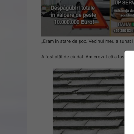
„Eram în stare de șoc. Vecinul meu a sunat la
A fost atât de ciudat. Am crezut că a fost o 