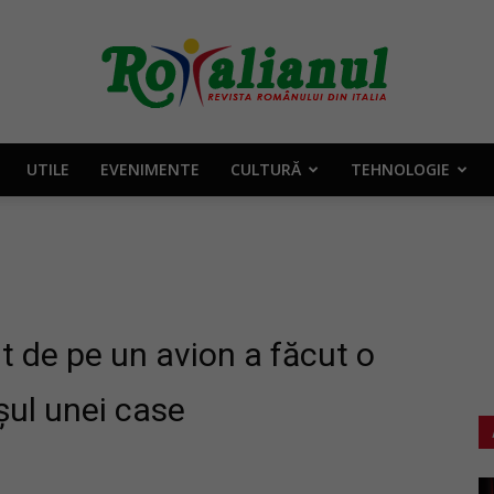
UTILE
EVENIMENTE
CULTURĂ
TEHNOLOGIE
Rotalianul
–
t de pe un avion a făcut o
șul unei case
Revista