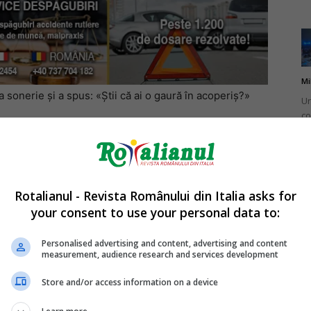
Mi
 sonerie și a spus: «Știi că ai o gaură în acoperiș?»
Un
co
do
explozie, când am ajuns acolo”, a mai adăugat ea.
Rotalianul - Revista Românului din Italia asks for
your consent to use your personal data to:
Mi
Ro
Personalised advertising and content, advertising and content
measurement, audience research and services development
în
fă
Store and/or access information on a device