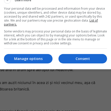
Learn more
Your personal data will be processed and information from your device
(cookies, unique identifiers, and other device data) may be stored by,
accessed by and shared with 242 partners, or used specifically by this
Mi
site. We and our partners may use precise geolocation data.
List of
partners.
Da
pa
Some vendors may process your personal data on the basis of legitimate
în
interest, which you can object to by managing your options below. Look
for a link at the bottom of this page or in the site menu to manage or
withdraw consent in privacy and cookie settings.
fordmail.co.uk.
Manage options
Consent
a sa, un pompier i-a spus că foarte probabil este
 se afla în drum spre aeroportul Heathrow.
m auzit niciunul în acea zi și nici vecinul meu, așa că
ătoarea britanică.