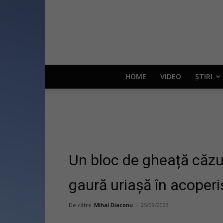
HOME
VIDEO
ȘTIRI
Un bloc de gheață căzu
gaură uriașă în acoperi
De către
Mihai Diaconu
-
25/09/2023