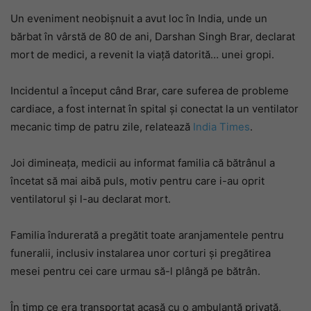
Un eveniment neobișnuit a avut loc în India, unde un
bărbat în vârstă de 80 de ani, Darshan Singh Brar, declarat
mort de medici, a revenit la viață datorită… unei gropi.
Incidentul a început când Brar, care suferea de probleme
cardiace, a fost internat în spital și conectat la un ventilator
mecanic timp de patru zile, relatează
India Times
.
Joi dimineața, medicii au informat familia că bătrânul a
încetat să mai aibă puls, motiv pentru care i-au oprit
ventilatorul și l-au declarat mort.
Familia îndurerată a pregătit toate aranjamentele pentru
funeralii, inclusiv instalarea unor corturi și pregătirea
mesei pentru cei care urmau să-l plângă pe bătrân.
În timp ce era transportat acasă cu o ambulanță privată,