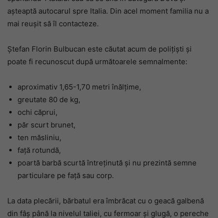
aşteaptă autocarul spre Italia. Din acel moment familia nu a
mai reuşit să îl contacteze.
Ştefan Florin Bulbucan este căutat acum de poliţişti și
poate fi recunoscut după următoarele semnalmente:
aproximativ 1,65-1,70 metri înălţime,
greutate 80 de kg,
ochi căprui,
păr scurt brunet,
ten măsliniu,
faţă rotundă,
poartă barbă scurtă întreţinută şi nu prezintă semne
particulare pe faţă sau corp.
La data plecării, bărbatul era îmbrăcat cu o geacă galbenă
din fâş până la nivelul taliei, cu fermoar şi glugă, o pereche