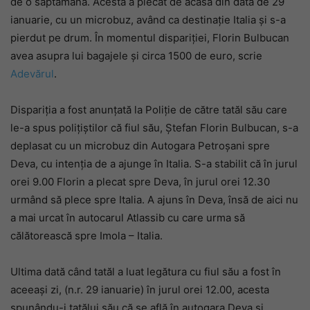
de o săptămână. Acesta a plecat de acasă din data de 29
ianuarie, cu un microbuz, având ca destinaţie Italia şi s-a
pierdut pe drum. În momentul dispariţiei, Florin Bulbucan
avea asupra lui bagajele şi circa 1500 de euro, scrie
Adevărul
.
Dispariţia a fost anunţată la Poliţie de către tatăl său care
le-a spus poliţiştilor că fiul său, Ştefan Florin Bulbucan, s-a
deplasat cu un microbuz din Autogara Petroşani spre
Deva, cu intenţia de a ajunge în Italia. S-a stabilit că în jurul
orei 9.00 Florin a plecat spre Deva, în jurul orei 12.30
urmând să plece spre Italia. A ajuns în Deva, însă de aici nu
a mai urcat în autocarul Atlassib cu care urma să
călătorească spre Imola – Italia.
Ultima dată când tatăl a luat legătura cu fiul său a fost în
aceeaşi zi, (n.r. 29 ianuarie) în jurul orei 12.00, acesta
spunându-i tatălui său că se află în autogara Deva şi