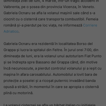
dimineața zilei de luni, 4 martie, într-un tragic accident în
Valbrenta, pe o șosea din provincia Vicenza, în Veneto.
Gabriela Ocnaru se afla la volanul mașinii sale când s-a
ciocnit cu o cisternă care transporta combustibil. Femeia
română și-a pierdut pe loc viața, ne informează
Corriere
Adriatico
.
Gabriela Ocnaru era rezidentă în localitatea Borso del
Grappa și lucra la spitalul din Feltre. În jurul orei 7:00, din
dimineața de luni, era la volanul unui autoturism Fiat Punto
și se îndrepta spre Bassano del Grappa când, din motive
încă necunoscute, a pierdut controlul volanului și a ieșit cu
mașina în afara carosabilului. Automobilul a lovit bara de
protecție a șoselei și a ricoșat puternic invadând banda
opusă a străzii, în momentul în care se apropia o cisternă
plină cu motorină.
La volanul cisternei se afla un bărbat italian cu inițialele