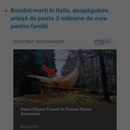
Români morți în Italia, despăgubire
uriașă de peste 2 milioane de euro
pentru familii