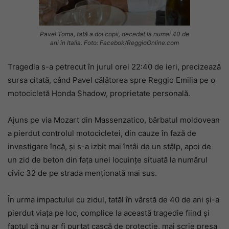
Pavel Toma, tată a doi copii, decedat la numai 40 de
ani în Italia. Foto: Facebok/ReggioOnline.com
Tragedia s-a petrecut în jurul orei 22:40 de ieri, precizează
sursa citată, când Pavel călătorea spre Reggio Emilia pe o
motocicletă Honda Shadow, proprietate personală.
Ajuns pe via Mozart din Massenzatico, bărbatul moldovean
a pierdut controlul motocicletei, din cauze în fază de
investigare încă, și s-a izbit mai întâi de un stâlp, apoi de
un zid de beton din fața unei locuințe situată la numărul
civic 32 de pe strada menționată mai sus.
În urma impactului cu zidul, tatăl în vârstă de 40 de ani și-a
pierdut viața pe loc, complice la această tragedie fiind și
faptul că nu ar fi purtat cască de protecție, mai scrie presa