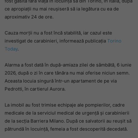
fost găsită fără viață în locuința sa din Torino, în Italia, după
ce apropiații nu mai reușiseră să ia legătura cu ea de
aproximativ 24 de ore.
Cauza morții nu a fost încă stabilită, iar cazul este
investigat de carabinieri, informează publicația
Torino
Today
.
Alarma a fost dată în după-amiaza zilei de sâmbătă, 6 iunie
2026, după o zi în care tânăra nu mai oferise niciun semn.
Aceasta locuia singură într-un apartament de pe via
Pedrotti, în cartierul Aurora.
La imobil au fost trimise echipaje ale pompierilor, cadre
medicale de la serviciul medical de urgență și carabinierii
de la secția Barriera Milano. După ce salvatorii au reușit să
pătrundă în locuință, femeia a fost descoperită decedată.