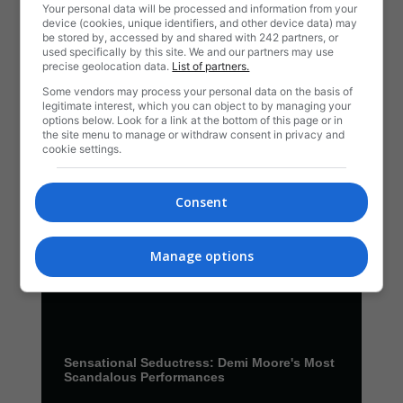
Your personal data will be processed and information from your
device (cookies, unique identifiers, and other device data) may
be stored by, accessed by and shared with 242 partners, or
used specifically by this site. We and our partners may use
precise geolocation data.
List of partners.
Some vendors may process your personal data on the basis of
legitimate interest, which you can object to by managing your
options below. Look for a link at the bottom of this page or in
the site menu to manage or withdraw consent in privacy and
cookie settings.
Consent
Manage options