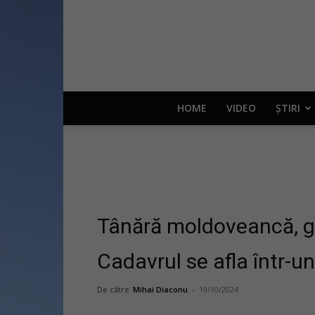
HOME
VIDEO
ȘTIRI
Tânără moldoveancă, găs
Cadavrul se afla într-u
De către
Mihai Diaconu
-
19/10/2024