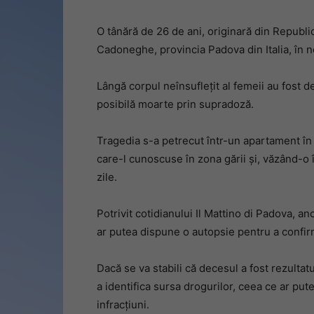
O tânără de 26 de ani, originară din Republi
Cadoneghe, provincia Padova din Italia, în n
Lângă corpul neînsuflețit al femeii au fost
posibilă moarte prin supradoză.
Tragedia s-a petrecut într-un apartament în
care-l cunoscuse în zona gării și, văzând-o în
zile.
Potrivit cotidianului Il Mattino di Padova, a
ar putea dispune o autopsie pentru a confir
Dacă se va stabili că decesul a fost rezulta
a identifica sursa drogurilor, ceea ce ar pu
infracțiuni.