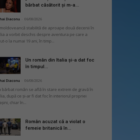
bărbat căsătorit și m-a...
hai Diaconu
-
06/08/2026
moldoveancă stabilită de aproape două decenii în
alia a vorbit deschis despre aventura pe care a
ut-o la numai 19 ani, în timp...
Un român din Italia și-a dat foc
în timpul...
hai Diaconu
-
06/08/2026
 bărbat român se află în stare extrem de gravă în
alia, după ce și-ar fi dat foc în interiorul propriei
șini, chiar în...
Român acuzat că a violat o
femeie britanică în...