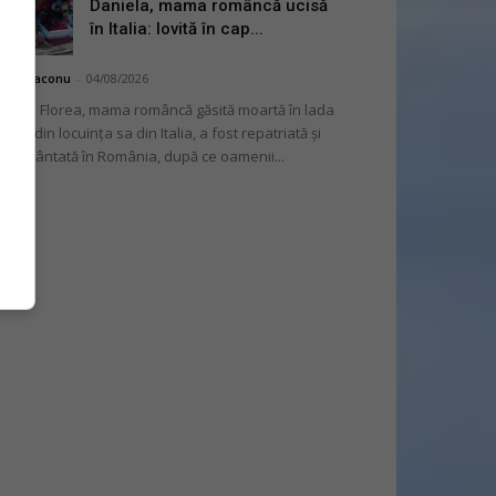
Daniela, mama româncă ucisă
în Italia: lovită în cap...
hai Diaconu
-
04/08/2026
niela Florea, mama româncă găsită moartă în lada
tului din locuința sa din Italia, a fost repatriată și
mormântată în România, după ce oamenii...