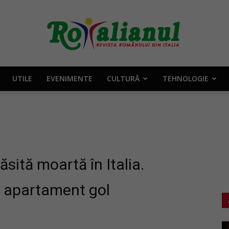
UTILE
EVENIMENTE
CULTURĂ
TEHNOLOGIE
Rotalianul
–
ită moartă în Italia.
n apartament gol
Revista