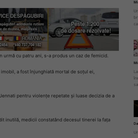
Mi
Un
br
ca
, în urmă cu patru ani, s-a produs un caz de femicid.
Mi
La
imobil, a fost înjunghiată mortal de soțul ei,
în
sa
Jennati pentru violențe repetate și luase decizia de a
t inutilă, medicii constatând decesul tinerei la fața
Da
Un