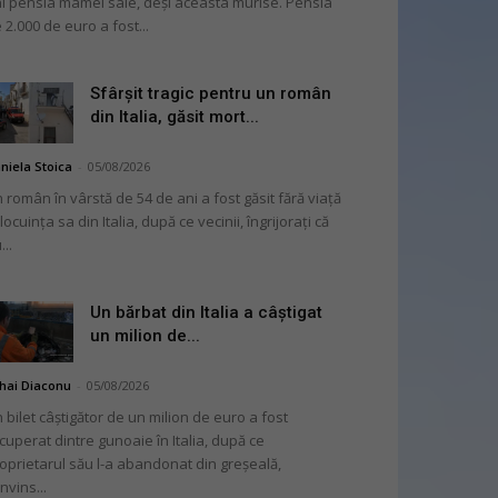
i pensia mamei sale, deși aceasta murise. Pensia
 2.000 de euro a fost...
Sfârșit tragic pentru un român
din Italia, găsit mort...
niela Stoica
-
05/08/2026
 român în vârstă de 54 de ani a fost găsit fără viață
 locuința sa din Italia, după ce vecinii, îngrijorați că
...
Un bărbat din Italia a câștigat
un milion de...
hai Diaconu
-
05/08/2026
 bilet câștigător de un milion de euro a fost
cuperat dintre gunoaie în Italia, după ce
oprietarul său l-a abandonat din greșeală,
nvins...