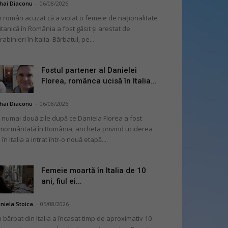
hai Diaconu
-
06/08/2026
 român acuzat că a violat o femeie de naționalitate
itanică în România a fost găsit și arestat de
rabinieri în Italia. Bărbatul, pe...
Fostul partener al Danielei
Florea, românca ucisă în Italia...
hai Diaconu
-
06/08/2026
 numai două zile după ce Daniela Florea a fost
mormântată în România, ancheta privind uciderea
 în Italia a intrat într-o nouă etapă....
Femeie moartă în Italia de 10
ani, fiul ei...
niela Stoica
-
05/08/2026
 bărbat din Italia a încasat timp de aproximativ 10