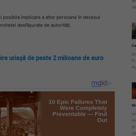
an
de
 posibila implicare a altor persoane în decesul
nchetei desfășurate de autorități.
Da
Un
ire uriașă de peste 2 milioane de euro
în
nu
Mi
Un
re
pr
co