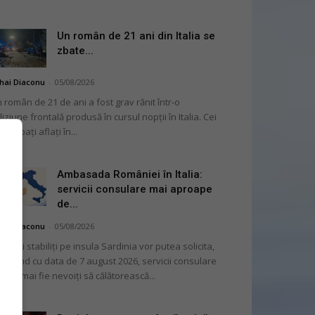
Un român de 21 ani din Italia se
zbate...
hai Diaconu
-
05/08/2026
 român de 21 de ani a fost grav rănit într-o
liziune frontală produsă în cursul nopții în Italia. Cei
i bărbați aflați în...
Ambasada României în Italia:
servicii consulare mai aproape
de...
hai Diaconu
-
05/08/2026
mânii stabiliți pe insula Sardinia vor putea solicita,
cepând cu data de 7 august 2026, servicii consulare
ră să mai fie nevoiți să călătorească...