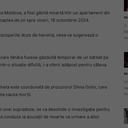
ca Moldova, a fost găsită moartă într-un apartament din
Mi
oaptea de joi spre vineri, 18 octombrie 2024.
O 
It
românului
 descoperite doze de heroină, ceea ce sugerează o
av
 care tânăra fusese găzduită temporar de un bărbat pe
tr-o situație dificilă, i-a oferit adăpost pentru câteva
din
Mi
Un
ncheta este coordonată de procurorul Silvia Golin, care
It
ma
ma cauza morții.
Italia
tul unei supradoze, se va deschide o investigație pentru
tea conduce la acuzații de moarte ca urmare a altor