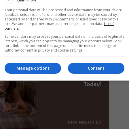
Learn more
Your personal data will be processed and information from your device
(cookies, unique identifiers, and other device data) may be stored by,
accessed by and shared with 242 partners, or used specifically by this
Mi
site. We and our partners may use precise geolocation data.
List of
partners.
Da
pa
Some vendors may process your personal data on the basis of legitimate
în
interest, which you can object to by managing your options below. Look
for a link at the bottom of this page or in the site menu to manage or
withdraw consent in privacy and cookie settings.
Manage options
Consent