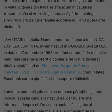
era mică, de un cuplu care i-a oferit tot ce și-ar putea dori
în viață, o tânără din Italia se află acum în căutarea
trecutului său și vrea să-și cunoască părinții biologici,
singurul lucru pe care familia adoptivă nu i-l va putea oferi
niciodată.
„SALUTĂRI din Italia. Numele meu românesc a fost LUCA
DANIELA LUMINIȚA, m-am născut în CORABIA județul OLT,
la data de 7 octombrie 1993. Am fost adoptată de o familie
minunată care mi-a oferit o copilărie de vis”, a declarat
tânăra, citată fiind de
The never forgotten Romanian
children – Copiii niciodată uitați ai României
, comunitatea
Facebook care o ajută să-și descopere rădăcinile.
Luminița spune că știe cum se numesc părinții ei și unde
locuiau aceștia când s-a născut ea, dar nu are alte
informații despre ei. De aceea apelează la ajutorul
comunității menționate mai sus și a românilor de pe