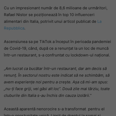
Cu un impresionant număr de 8,6 milioane de urmăritori,
Rafael Nistor se poziționează în top 10 influenceri
alimentari din Italia, potrivit unui articol publicat de
La
Repubblica
.
Ascensiunea sa pe TikTok a început în perioada pandemiei
de Covid-19, când, după ce a renunțat la un loc de muncă
într-un restaurant, s-a confruntat cu lockdown-ul național.
„
Am lucrat ca bucătar într-un restaurant, dar am decis să
renunț. În sectorul nostru este indicat să ne schimbăm, să
avem experiențe noi pentru a crește. Așa că mi-am spus:
„nu-ți face griji, vei găsi alt loc”. Două zile mai târziu, toate
cluburile din Italia s-au închis din cauza izolării.
”
Această aparentă nenorocire s-a transformat pentru el
într-o oportunitate unică. Lipsit de dreptul la șomaj și