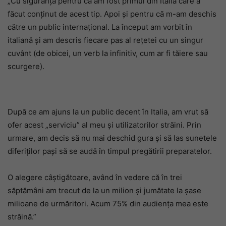
„Cu siguranță pentru că am fost primul din Italia care a
făcut conținut de acest tip. Apoi și pentru că m-am deschis
către un public internațional. La început am vorbit în
italiană și am descris fiecare pas al rețetei cu un singur
cuvânt (de obicei, un verb la infinitiv, cum ar fi tăiere sau
scurgere).
După ce am ajuns la un public decent în Italia, am vrut să
ofer acest „serviciu” al meu și utilizatorilor străini. Prin
urmare, am decis să nu mai deschid gura și să las sunetele
diferiților pași să se audă în timpul pregătirii preparatelor.
O alegere câștigătoare, având în vedere că în trei
săptămâni am trecut de la un milion și jumătate la șase
milioane de urmăritori. Acum 75% din audiența mea este
străină.”