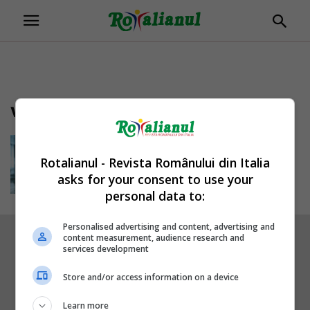
valentin daniel marin
Italia: Tânăr român ucis de două
ori. Mort în urma unei...
Rotalianul - Revista Românului din Italia
Daniela Stoica
-
15/09/2019
asks for your consent to use your
personal data to:
Personalised advertising and content, advertising and
content measurement, audience research and
services development
Store and/or access information on a device
Learn more