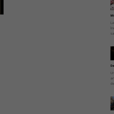
Mi
La
în
românului
sa
din
Da
Un
an
de
Italia