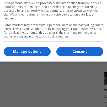
Un
Your personal data will be processed and information from your device
co
(cookies, unique identifiers, and other device data) may be stored by,
do
accessed by and shared with 242 partners, or used specifically by this
site. We and our partners may use precise geolocation data.
List of
partners.
Some vendors may process your personal data on the basis of legitimate
interest, which you can object to by managing your options below. Look
for a link at the bottom of this page or in the site menu to manage or
withdraw consent in privacy and cookie settings.
Mi
Ro
Manage options
Consent
în
fă
Mi
Da
pa
în