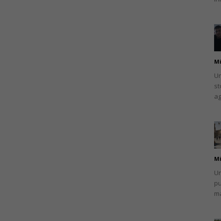
Mi
Un
st
ag
Mi
Un
pu
ma