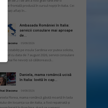
 român de 21 de ani a fost grav rănit într-o
liziune frontală produsă în cursul nopții în Italia. Cei
i bărbați aflați în...
Ambasada României în Italia:
servicii consulare mai aproape
de...
hai Diaconu
-
05/08/2026
mânii stabiliți pe insula Sardinia vor putea solicita,
cepând cu data de 7 august 2026, servicii consulare
ră să mai fie nevoiți să călătorească...
Daniela, mama româncă ucisă
în Italia: lovită în cap...
hai Diaconu
-
04/08/2026
niela Florea, mama româncă găsită moartă în lada
tului din locuința sa din Italia, a fost repatriată și
mormântată în România, după ce oamenii...