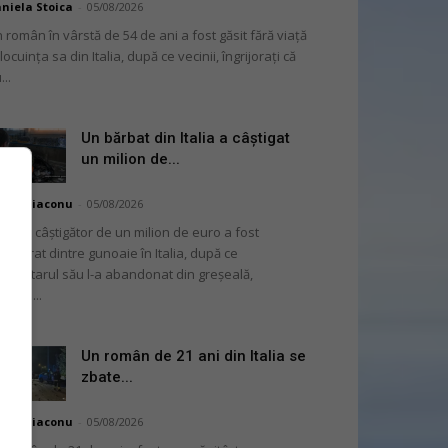
niela Stoica
-
05/08/2026
 român în vârstă de 54 de ani a fost găsit fără viață
 locuința sa din Italia, după ce vecinii, îngrijorați că
...
Un bărbat din Italia a câștigat
un milion de...
hai Diaconu
-
05/08/2026
 bilet câștigător de un milion de euro a fost
cuperat dintre gunoaie în Italia, după ce
oprietarul său l-a abandonat din greșeală,
nvins...
Un român de 21 ani din Italia se
zbate...
hai Diaconu
-
05/08/2026