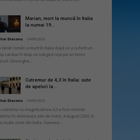
Marian, mort la muncă în Italia
la numai 19...
hai Diaconu
-
04/08/2026
 tânăr român a murit în Italia după ce a suferit un
op cardiac în timp ce culegea roșii pe un teren
ricol. Gheorghe...
Cutremur de 4,3 în Italia: sute
de apeluri la...
hai Diaconu
-
04/08/2026
 cutremur cu magnitudinea 4,3 a fost resimțit
ternic în dimineața zilei de marți, 4 august 2026, în
i multe zone din Italia. Oamenii...