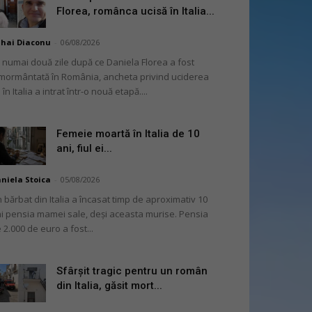
Florea, românca ucisă în Italia...
hai Diaconu
-
06/08/2026
 numai două zile după ce Daniela Florea a fost
mormântată în România, ancheta privind uciderea
 în Italia a intrat într-o nouă etapă....
Femeie moartă în Italia de 10
ani, fiul ei...
niela Stoica
-
05/08/2026
 bărbat din Italia a încasat timp de aproximativ 10
i pensia mamei sale, deși aceasta murise. Pensia
 2.000 de euro a fost...
Sfârșit tragic pentru un român
din Italia, găsit mort...